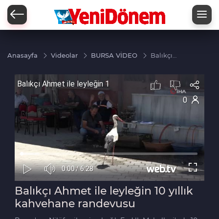
Zİ
Anasayfa
Videolar
BURSA VİDEO
Balıkçı
Ahmet ile
leyleğin 10
yıllık
kahvehane
randevusu
Balıkçı Ahmet ile leyleğin 10 yıllık
kahvehane randevusu