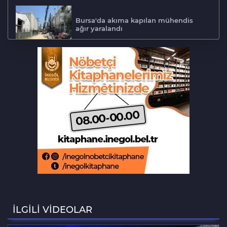
Bursa'da akıma kapılan mühendis
ağır yaralandı
Bursa'da otomobil motosikletle
çarpıştı: 2'si çocuk 3 yaralı
Bursa'daki can alan kaza saniye
saniye kameraya yansıdı
Beğendiği takıları çaldı, kameraya
işte böyle yakalandı
Bursa'da 8 aylık hamile kadının
ölümünde koca tutuklandı
İLGİLİ VİDEOLAR