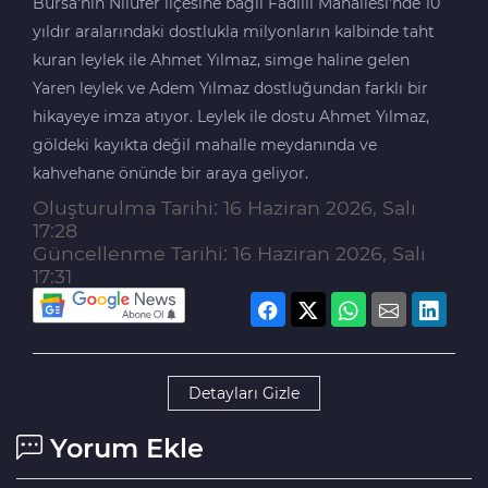
Bursa'nın Nilüfer ilçesine bağlı Fadıllı Mahallesi'nde 10
yıldır aralarındaki dostlukla milyonların kalbinde taht
kuran leylek ile Ahmet Yılmaz, simge haline gelen
Yaren leylek ve Adem Yılmaz dostluğundan farklı bir
hikayeye imza atıyor. Leylek ile dostu Ahmet Yılmaz,
göldeki kayıkta değil mahalle meydanında ve
kahvehane önünde bir araya geliyor.
Oluşturulma Tarihi: 16 Haziran 2026, Salı
17:28
Güncellenme Tarihi: 16 Haziran 2026, Salı
17:31
Detayları Gizle
Yorum Ekle