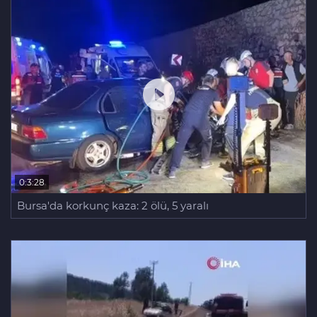
Osmangazi’de yazlık sinema,
çocukları buluşturdu
0:3:28
Bursa'da korkunç kaza: 2 ölü, 5 yaralı