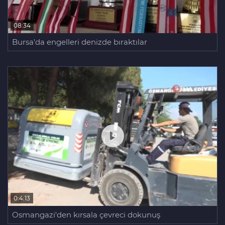
08:34
Bursa'da engelleri denizde bıraktılar
0:4:13
Osmangazi'den kırsala çevreci dokunuş