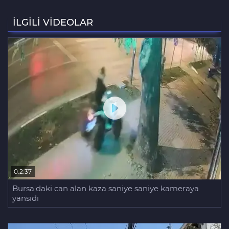
Bursa'da alkollü sürücü mahalleyi
savaş alanına çevirdi
İLGİLİ VİDEOLAR
Bursa'daki feci kazada bir kurtuluş, bir
ölüm
0:2:37
Bursa'daki can alan kaza saniye saniye kameraya
yansıdı