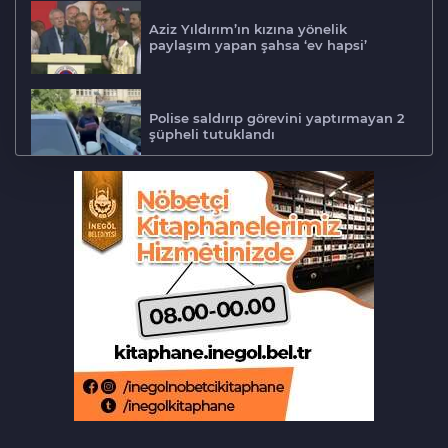
Aziz Yıldırım’ın kızına yönelik
paylaşım yapan şahsa ‘ev hapsi’
Polise saldırıp görevini yaptırmayan 2
şüpheli tutuklandı
Tarihi eser kaçakçısı Bursa'da sert
kayaya çarptı
‘Hayat 112 Acil’ mobil uygulaması
kamu spotu yayında
Bursa ekonomisinde tarihi dönüşüm
hamlesi resmen başladı