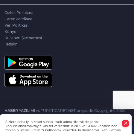
Gizlilik Politikası
Çerez Politikası
Veri Politikası
Künye
Kullanım Şartnamesi
İletişim
HABER YAZILIMI
ve TURKTICARET.NET projesidir Copyright© 2006-
2026 Tüm hakları saklıdır.
Sizlere daha iyi hizmet sunabilmek adına sitemizde çerez
konumlandırmaktayız. Kişisel verileriniz, KVKK ve GDPR kapsamında
toplanıp işlenir. Sitemizi kullanarak, çerezleri kullanmamızı kabul etmiş