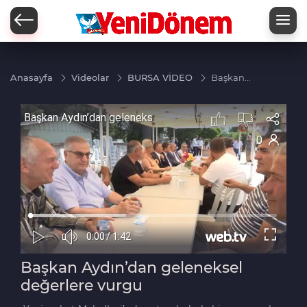
Zİ
Anasayfa
Videolar
BURSA VİDEO
Başkan
Aydın’dan
geleneksel
değerlere
vurgu
Başkan Aydın’dan geleneksel
değerlere vurgu