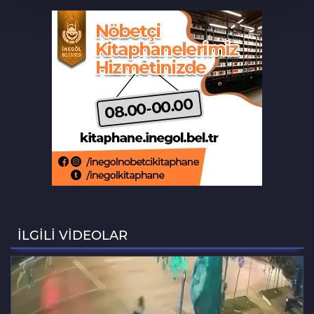
Tarihi eser kaçakçısı Bursa'da sert
kayaya çarptı
‘Hayat 112 Acil’ mobil uygulaması
kamu spotu yayında
Bursa ekonomisinde tarihi dönüşüm
hamlesi resmen başladı
Bursa'da alkollü sürücü mahalleyi
savaş alanına çevirdi
İLGİLİ VİDEOLAR
Bursa'daki feci kazada bir kurtuluş, bir
ölüm