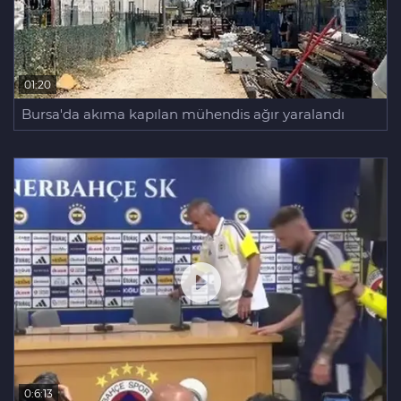
01:20
Bursa'da akıma kapılan mühendis ağır yaralandı
0:6:13