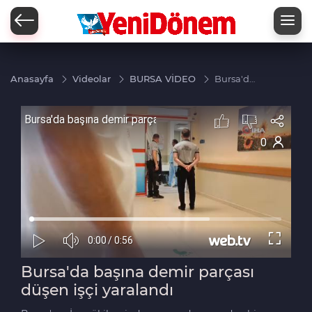
Zİ
Anasayfa
Videolar
BURSA VİDEO
Bursa'da
başına
demir
parçası
düşen
işçi
yaralandı
Bursa'da başına demir parçası
düşen işçi yaralandı