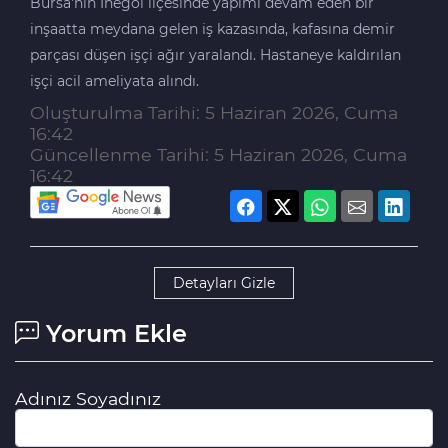
Bursa'nın İnegöl ilçesinde yapımı devam eden bir
inşaatta meydana gelen iş kazasında, kafasına demir
parçası düşen işçi ağır yaralandı. Hastaneye kaldırılan
işçi acil ameliyata alındı.
Oluşturulma Tarihi: 5 Haziran 2026, Cuma
16:42
Güncellenme Tarihi: 5 Haziran 2026, Cuma
16:42
Detayları Gizle
Yorum Ekle
Adınız Soyadınız