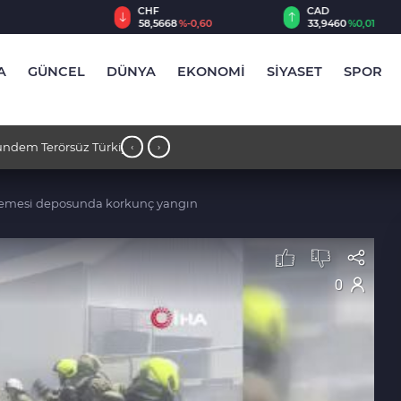
CHF
CAD
56
%0,13
58,5668
%-0,60
33,9460
%0,01
A
GÜNCEL
DÜNYA
EKONOMİ
SİYASET
SPOR
 Türkiye
17:30 - Husiler’den hükümet güçlerine 
‹
›
zemesi deposunda korkunç yangın