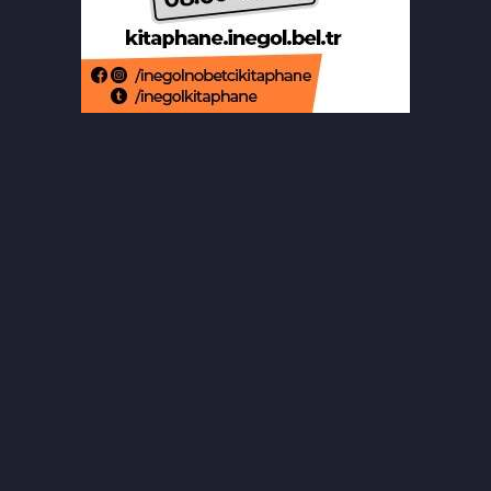
Bursa'da ilklerin festivalinde çocuklar
şen kahkahalar attı
Orhaneli’de yarı olimpik yüzme
havuzu temeli atıldı
Büyükorhan'da şenlik coşkusu