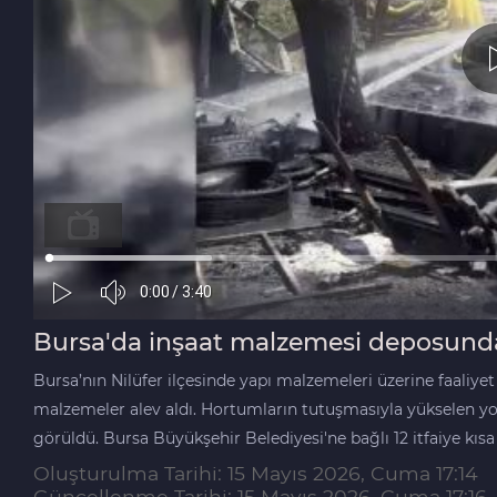
Bursa'da inşaat malzemesi deposund
Bursa’nın Nilüfer ilçesinde yapı malzemeleri üzerine faaliy
malzemeler alev aldı. Hortumların tutuşmasıyla yükselen y
görüldü. Bursa Büyükşehir Belediyesi'ne bağlı 12 itfaiye k
Oluşturulma Tarihi: 15 Mayıs 2026, Cuma 17:14
Güncellenme Tarihi: 15 Mayıs 2026, Cuma 17:16