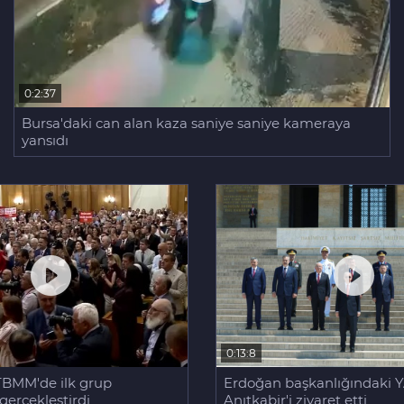
0:2:37
Bursa'daki can alan kaza saniye saniye kameraya
yansıdı
0:13:8
Erdoğan başkanlığındaki Y
TBMM'de ilk grup
Anıtkabir'i ziyaret etti
 gerçekleştirdi