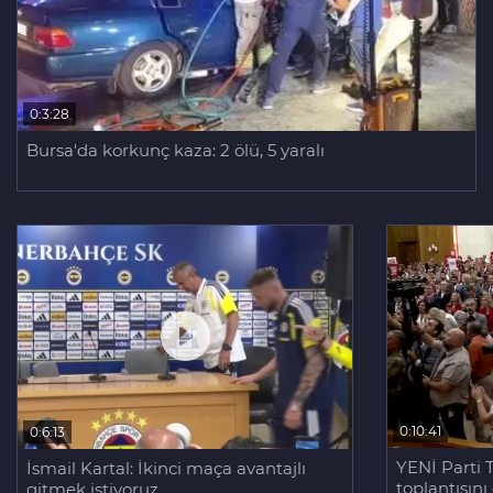
0:3:28
Bursa'da korkunç kaza: 2 ölü, 5 yaralı
0:10:41
0:6:13
YENİ Parti 
İsmail Kartal: İkinci maça avantajlı
toplantısını
gitmek istiyoruz