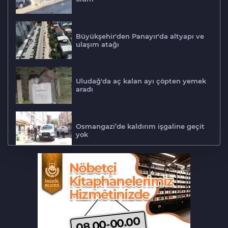
Büyükşehir'den Panayır'da altyapı ve
ulaşım atağı
Uludağ'da aç kalan ayı çöpten yemek
aradı
Osmangazi’de kaldırım işgaline geçit
yok
Biba müjdeyi verdi: Bu ay hizmete
açılıyor
Bursa'da lastik tamirhanesi küle
döndü