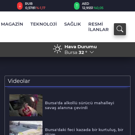
RUB
AED
0,5781
%-1,17
12,9551
%0,05
MAGAZİN
TEKNOLOJİ
SAĞLIK
RESMİ
İLANLAR
Hava Durumu
roket ve İHA saldırısı: 30 ölü
17:25 - Uludağ'da aç kala
Bursa
32 °
Videolar
Bursa'da alkollü sürücü mahalleyi
savaş alanına çevirdi
Bursa'daki feci kazada bir kurtuluş, bir
ölüm