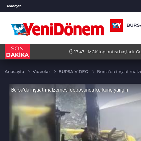
USD
EUR
GBP
Anasayfa
47,5855
%0,05
54,9537
%-0,07
64,14
BURS
SON
du
17:47 - MGK toplantısı başladı: Gündem Terörsüz
DAKİKA
Anasayfa
Videolar
BURSA VİDEO
Bursa'da inşaat mal