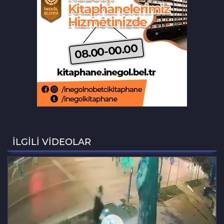
Adalet Komisyonu'nda gerginlik
Bursa'da barakaya sıçrayan yangın
ekipleri harekete geçirdi
Aslı Hünel’den Bursa'da müzik
ziyafeti
Şekibe İnsel Doğal Yaşam Çiftliği atlı
binicilik merkezi oluyor
İLGİLİ VİDEOLAR
Aziz Yıldırım’ın kızına yönelik
paylaşım yapan şahsa ‘ev hapsi’