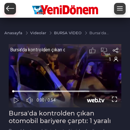
Zİ
Anasayfa
Videolar
BURSA VİDEO
Bursa'da
kontrolden
çıkan
otomobil
bariyere
çarptı: 1
yaralı
Bursa'da kontrolden çıkan
otomobil bariyere çarptı: 1 yaralı