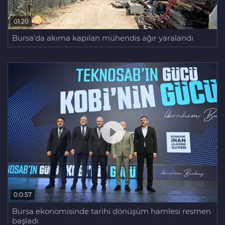
01:20
Bursa'da akıma kapılan mühendis ağır yaralandı
0:0:57
Bursa ekonomisinde tarihi dönüşüm hamlesi resmen
başladı