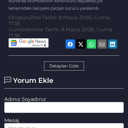
Bursa'da otomobilinin kontrolünü kaybedip yol
kenarındaki bariyere çarpan sürücü yaralandı.
Oluşturulma Tarihi: 8 Mayıs 2026, Cuma
17:35
Güncellenme Tarihi: 8 Mayıs 2026, Cuma
17:36
Detayları Gizle
Yorum Ekle
Adınız Soyadınız
Mesaj