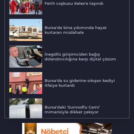
Fetih coşkusu Keles'e taşındı
Bursa'da bina yıkımında hayat
kurtaran müdahale
İnegöllü girişimciden bağış
dolandırıcılığına karşı dijital çözüm
Bursa'da su giderine sıkışan kediyi
itfaiye kurtardı
Bursa'daki 'Sunrooflu Cami'
mimarisiyle dikkat çekiyor