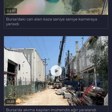
0:2:37
Bursa'daki can alan kaza saniye saniye kameraya
yansıdı
01:20
Bursa'da akıma kapılan mühendis ağır yaralandı