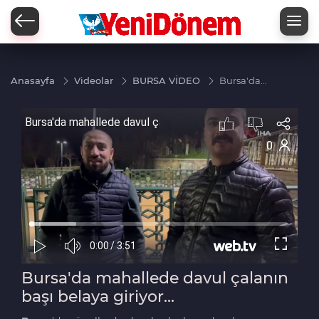
Zİ
Anasayfa
Videolar
BURSA VİDEO
Bursa'da
mahallede
davul
çalanın
başı
belaya
giriyor...
Bursa'da mahallede davul çalanın
başı belaya giriyor...