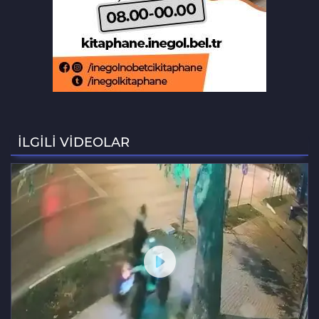
Biba müjdeyi verdi: Bu ay hizmete
açılıyor
Bursa'da lastik tamirhanesi küle
döndü
Bursa'da ilklerin festivalinde çocuklar
şen kahkahalar attı
İLGİLİ VİDEOLAR
Orhaneli’de yarı olimpik yüzme
havuzu temeli atıldı