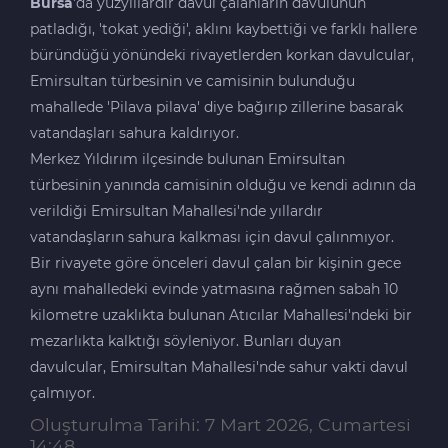
Bursa
'da yüzyıllardır davul çalanların davulunun
patladığı, 'tokat yediği', aklını kaybettiği ve farklı hallere
büründüğü yönündeki rivayetlerden korkan davulcular,
Emirsultan türbesinin ve camisinin bulunduğu
mahallede 'Pilava pilava' diye bağırıp zillerine basarak
vatandaşları sahura kaldırıyor.
Merkez Yıldırım ilçesinde bulunan Emirsultan
türbesinin yanında camisinin olduğu ve kendi adının da
verildiği Emirsultan Mahallesi'nde yıllardır
vatandaşların sahura kalkması için davul çalınmıyor.
Bir rivayete göre önceleri davul çalan bir kişinin gece
aynı mahalledeki evinde yatmasına rağmen sabah 10
kilometre uzaklıkta bulunan Atıcılar Mahallesi'ndeki bir
mezarlıkta kalktığı söyleniyor. Bunları duyan
davulcular, Emirsultan Mahallesi'nde sahur vakti davul
çalmıyor.
Oluşturulma Tarihi: 7 Mart 2026, Cumartesi
14:48