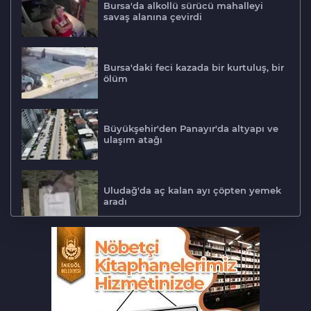
Bursa'da alkollü sürücü mahalleyi
savaş alanına çevirdi
Bursa'daki feci kazada bir kurtuluş, bir
ölüm
Büyükşehir'den Panayır'da altyapı ve
ulaşım atağı
Uludağ'da aç kalan ayı çöpten yemek
aradı
Osmangazi’de kaldırım işgaline geçit
yok