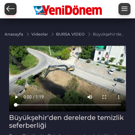
Zİ
Anasayfa
Videolar
BURSA VİDEO
Büyükşehir'den
derelerde
temizlik
seferberliği
Büyükşehir'den derelerde temizlik
seferberliği