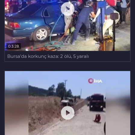
0:3:28
Bursa'da korkunç kaza: 2 ölü, 5 yaralı