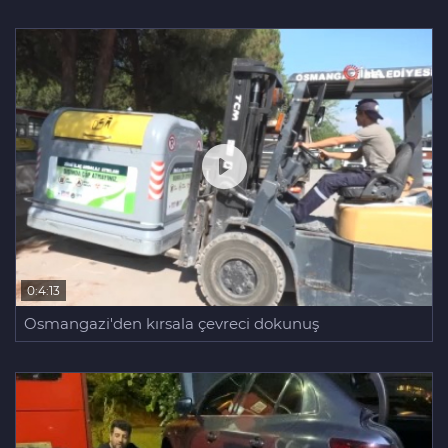
0:4:13
Osmangazi'den kırsala çevreci dokunuş