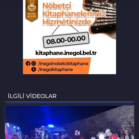
Bursa'da otomobil motosikletle
çarpıştı: 2'si çocuk 3 yaralı
Bursa'daki can alan kaza saniye
saniye kameraya yansıdı
Beğendiği takıları çaldı, kameraya
işte böyle yakalandı
Bursa'da 8 aylık hamile kadının
ölümünde koca tutuklandı
İLGİLİ VİDEOLAR
Osmangazi’de yazlık sinema,
çocukları buluşturdu