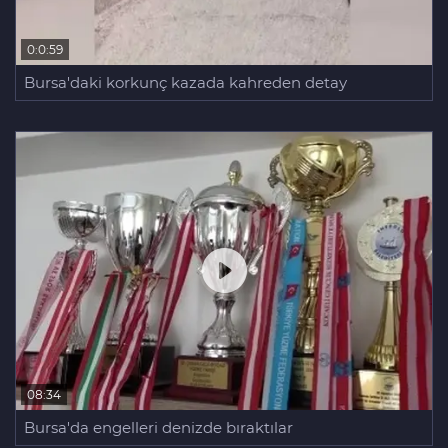
0:0:59
Bursa'daki korkunç kazada kahreden detay
08:34
Bursa'da engelleri denizde bıraktılar