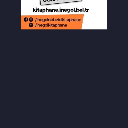
Bursa ekonomisinde tarihi dönüşüm
hamlesi resmen başladı
Bursa'da alkollü sürücü mahalleyi
savaş alanına çevirdi
Bursa'daki feci kazada bir kurtuluş, bir
ölüm