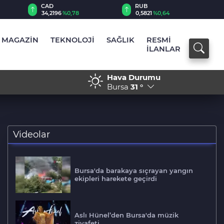
RUB
AED
0,5821
%0,64
12,9850
%0,19
MAGAZİN
TEKNOLOJİ
SAĞLIK
RESMİ
İLANLAR
Hava Durumu
erinde yangın
16:49 - İran: Umman ile 
Bursa
31 °
Videolar
Bursa'da barakaya sıçrayan yangın
ekipleri harekete geçirdi
Aslı Hünel’den Bursa'da müzik
ziyafeti