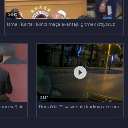
0:6:13
İsmail Kartal: İkinci maça avantajlı gitmek istiyoruz
0:1:17
unu sağlıklı
Bursa'da 72 yaşındaki kadının acı sonu