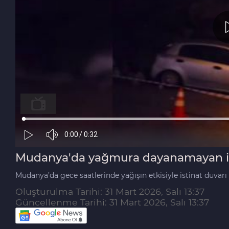
Mudanya'da yağmura dayanamayan is
Mudanya’da gece saatlerinde yağışın etkisiyle istinat duvarı 
Oluşturulma Tarihi: 31 Mart 2026, Salı 13:37
Güncellenme Tarihi: 31 Mart 2026, Salı 13:37