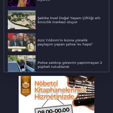
Şekibe İnsel Doğal Yaşam Çiftliği atlı
binicilik merkezi oluyor
Aziz Yıldırım’ın kızına yönelik
paylaşım yapan şahsa ‘ev hapsi’
Polise saldırıp görevini yaptırmayan 2
şüpheli tutuklandı
Tarihi eser kaçakçısı Bursa'da sert
kayaya çarptı
‘Hayat 112 Acil’ mobil uygulaması
kamu spotu yayında