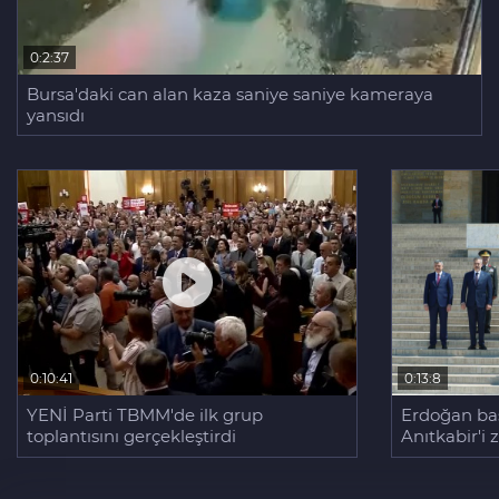
0:2:37
Bursa'daki can alan kaza saniye saniye kameraya
yansıdı
0:13:8
0:10:41
Erdoğan baş
YENİ Parti TBMM'de ilk grup
Anıtkabir'i z
toplantısını gerçekleştirdi