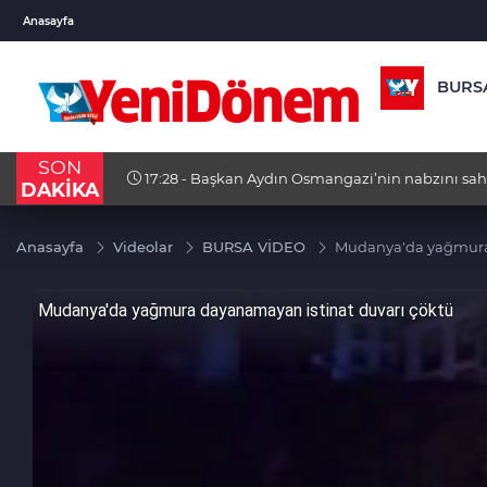
USD
EUR
GBP
Anasayfa
47,6911
%0,15
55,1693
%0,30
64,40
BURS
SON
17:22 - İspanya: İtalya'ya misilleme yapacağız
DAKİKA
Anasayfa
Videolar
BURSA VİDEO
Mudanya'da yağmura 