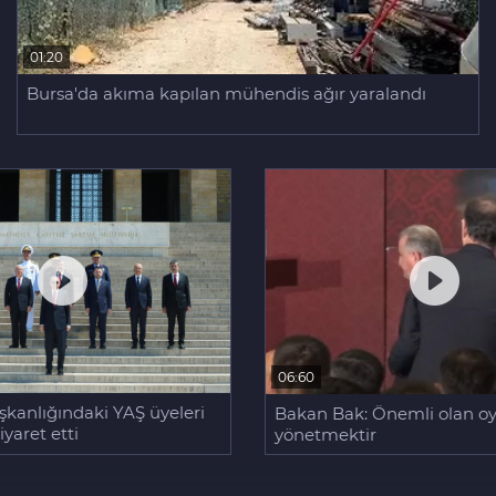
01:20
Bursa'da akıma kapılan mühendis ağır yaralandı
06:60
kanlığındaki YAŞ üyeleri
Bakan Bak: Önemli olan oy
iyaret etti
yönetmektir