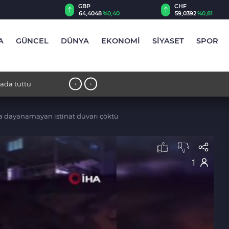
CHF
CAD
48
%0,40
59,0392
%0,81
34,2196
%0,78
A
GÜNCEL
DÜNYA
EKONOMİ
SİYASET
SPOR
17:09 - 2 katlı 24 kişilik işçi konteyn
‹
›
dayanamayan istinat duvarı çöktü