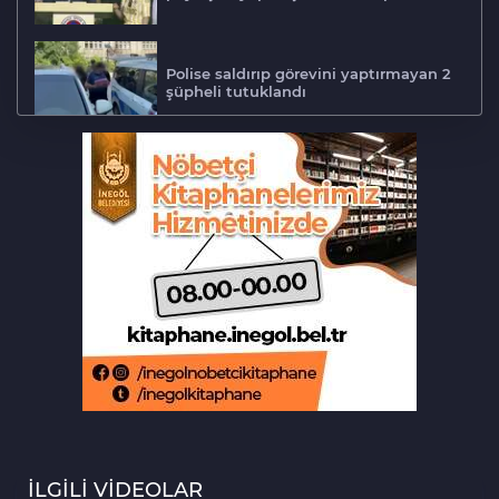
Polise saldırıp görevini yaptırmayan 2
şüpheli tutuklandı
Tarihi eser kaçakçısı Bursa'da sert
kayaya çarptı
‘Hayat 112 Acil’ mobil uygulaması
kamu spotu yayında
Bursa ekonomisinde tarihi dönüşüm
hamlesi resmen başladı
Bursa'da alkollü sürücü mahalleyi
savaş alanına çevirdi
İLGİLİ VİDEOLAR