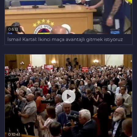
0:6:13
İsmail Kartal: İkinci maça avantajlı gitmek istiyoruz
0:10:41