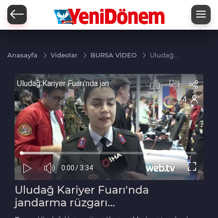
Zİ
Anasayfa
Videolar
BURSA VİDEO
Uludağ
Kariyer
Fuarı'nda
jandarma
rüzgarı…
Uludağ Kariyer Fuarı'nda
jandarma rüzgarı…