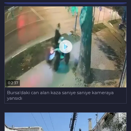
Bursa'daki feci kazada bir kurtuluş, bir
ölüm
0:2:37
Bursa'daki can alan kaza saniye saniye kameraya
yansıdı