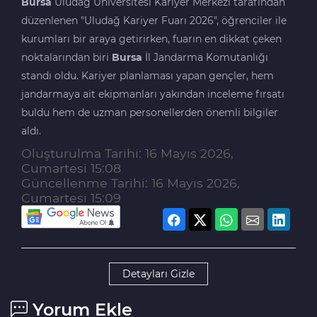
Bursa
Uludağ Üniversitesi Kariyer Merkezi tarafından
düzenlenen "Uludağ Kariyer Fuarı 2026", öğrenciler ile
kurumları bir araya getirirken, fuarın en dikkat çeken
noktalarından biri
Bursa
İl Jandarma Komutanlığı
standı oldu. Kariyer planlaması yapan gençler, hem
jandarmaya ait ekipmanları yakından inceleme fırsatı
buldu hem de uzman personellerden önemli bilgiler
aldı.
Oluşturulma Tarihi: 16 Mayıs 2026,
Cumartesi 15:08
Güncellenme Tarihi: 16 Mayıs 2026,
Cumartesi 15:09
Detayları Gizle
Yorum Ekle