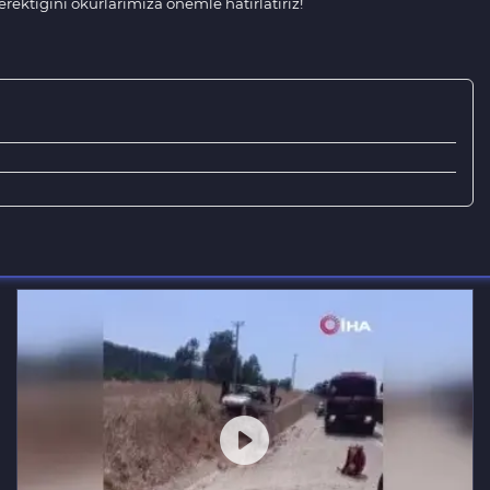
ektiğini okurlarımıza önemle hatırlatırız!