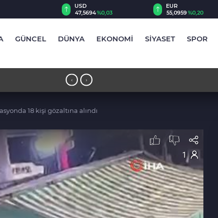
00
USD
EUR
,13
%0,11
47,5694
%0,03
55,0959
%0,20
A
GÜNCEL
DÜNYA
EKONOMİ
SİYASET
SPOR
23:23 - Elektrikli bisiklet ile uçuruma
‹
›
asyonda 18 kişi gözaltına alındı