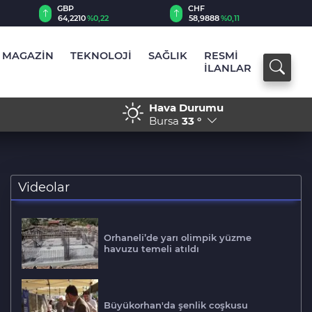
GBP
CHF
64,2210
%0,22
58,9888
%0,11
MAGAZİN
TEKNOLOJİ
SAĞLIK
RESMİ
İLANLAR
Hava Durumu
 yuvarlandılar: 3 çocuk yaralandı
17:52 - AK Parti Sözcüsü Ç
Bursa
33 °
Videolar
Orhaneli’de yarı olimpik yüzme
havuzu temeli atıldı
Büyükorhan'da şenlik coşkusu