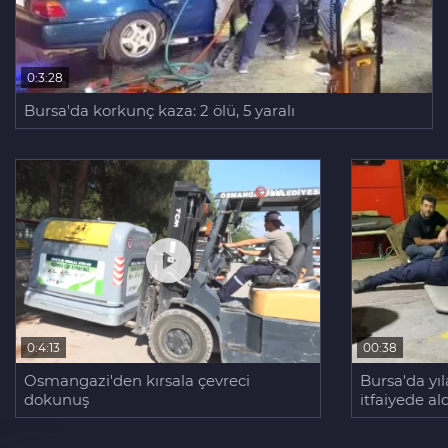
0:3:28
Bursa'da korkunç kaza: 2 ölü, 5 yaralı
0:4:13
00:38
Osmangazi'den kırsala çevreci
Bursa'da yı
dokunuş
itfaiyede al