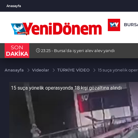
VND
GAU/TRY
BIST 1
Anasayfa
0,0018
%0,12
6.563,99
%1,05
13.703
BURS
SON
23:25 - Bursa’da iş yeri alev alev yandı
DAKİKA
Anasayfa
Videolar
TÜRKİYE VİDEO
15 suça yönelik oper