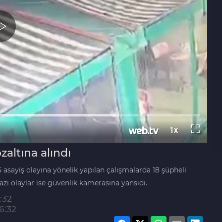
zaltına alındı
5 asayiş olayına yönelik yapılan çalışmalarda 18 şüpheli
bazı olaylar ise güvenlik kamerasına yansıdı.
:32
6:32