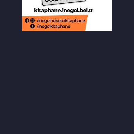
Beğendiği takıları çaldı, kameraya
işte böyle yakalandı
Bursa'da 8 aylık hamile kadının
ölümünde koca tutuklandı
Osmangazi’de yazlık sinema,
çocukları buluşturdu