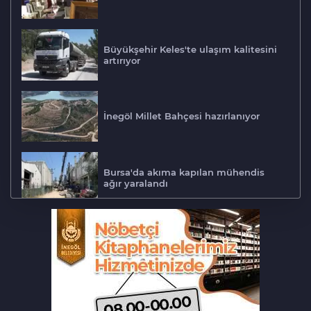
Büyükşehir Keles'te ulaşım kalitesini
artırıyor
İnegöl Millet Bahçesi hazırlanıyor
Bursa'da akıma kapılan mühendis
ağır yaralandı
Bursa'da otomobil motosikletle
çarpıştı: 2'si çocuk 3 yaralı
Bursa'daki can alan kaza saniye
saniye kameraya yansıdı