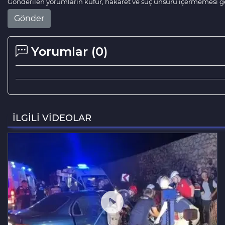
Gönderilen yorumların küfür, hakaret ve suç unsuru içermemesi ger
Gönder
Yorumlar (
0
)
İLGİLİ VİDEOLAR