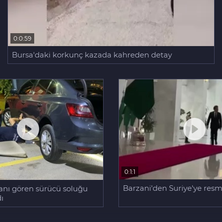
0:0:59
Bursa'daki korkunç kazada kahreden detay
0:1:1
Barzani'den Suriye'ye resmi
lanı gören sürücü soluğu
dı