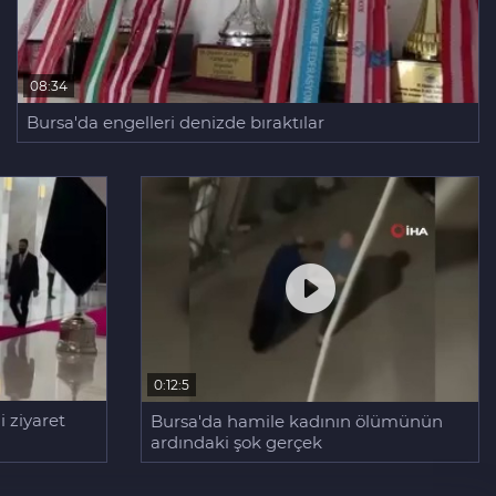
08:34
Bursa'da engelleri denizde bıraktılar
0:12:5
 ziyaret
Bursa'da hamile kadının ölümünün
ardındaki şok gerçek