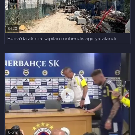
01:20
Bursa'da akıma kapılan mühendis ağır yaralandı
0:6:13