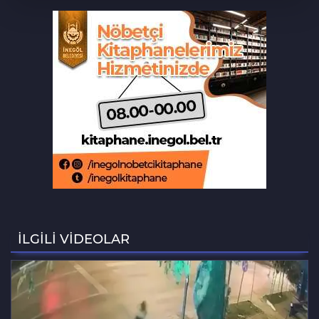
Tarihi eser kaçakçısı Bursa'da sert
kayaya çarptı
‘Hayat 112 Acil’ mobil uygulaması
kamu spotu yayında
Bursa ekonomisinde tarihi dönüşüm
hamlesi resmen başladı
Bursa'da alkollü sürücü mahalleyi
savaş alanına çevirdi
İLGİLİ VİDEOLAR
Bursa'daki feci kazada bir kurtuluş, bir
ölüm