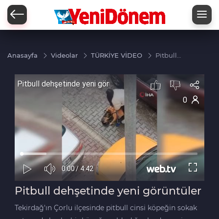
Zİ
Anasayfa
Videolar
TÜRKİYE VİDEO
Pitbull
dehşetinde
yeni
görüntüler
Pitbull dehşetinde yeni görüntüler
Tekirdağ'ın Çorlu ilçesinde pitbull cinsi köpeğin sokak