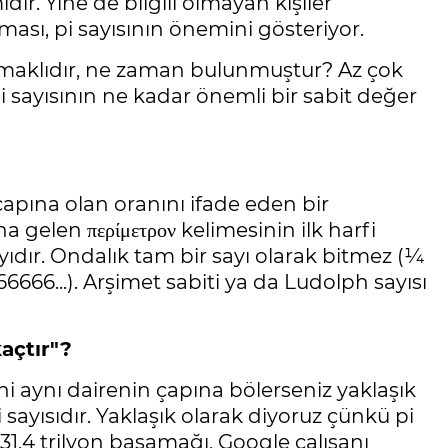
ir. Yine de bilgili olmayan kişiler
ası, pi sayısının önemini gösteriyor.
asamaklıdır, ne zaman bulunmuştur? Az çok
pi sayısının ne kadar önemli bir sabit değer
 çapına olan oranını ifade eden bir
 gelen περίμετρον kelimesinin ilk harfi
r sayıdır. Ondalık tam bir sayı olarak bitmez (¼
6666...). Arşimet sabiti ya da Ludolph sayısı
kaçtır"?
ni aynı dairenin çapına bölerseniz yaklaşık
i sayısıdır. Yaklaşık olarak diyoruz çünkü pi
31,4 trilyon basamağı, Google çalışanı