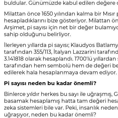
buldular. Günümüzde kabul edilen değere 
Milattan önce 1650 yılından kalma bir Mısır pa
hesapladıklarını bize gösteriyor. Milattan 
Arşimet, pi sayısı için net bir değer bulamıy
sahip olduğunu belirliyor.
İlerleyen yıllarda pi sayısı; Klaudyos Batla
tarafından 355/113, İtalyan Lazzarini tarafı
3.141818 olarak hesaplandı. 1700'lü yıllarda
tarafından hem sembolü hem de değeri belirl
edilerek hala hesaplanmaya devam ediyor
Pi sayısı neden bu kadar önemli?
Binlerce yıldır herkes bu sayı ile uğraşmış, 
basamak hesaplamış hatta tam değeri hesap
zeka sistemleri bile var. Peki, insanlık nede
uğraşıyor, neden bu kadar önemli?