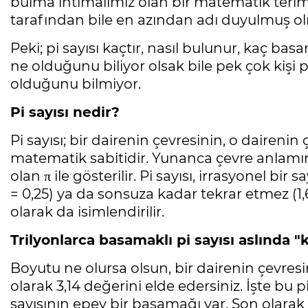
bulma ihtimalimiz olan bir matematik terimid
tarafından bile en azından adı duyulmuş olm
Peki; pi sayısı kaçtır, nasıl bulunur, kaç b
ne olduğunu biliyor olsak bile pek çok kişi 
olduğunu bilmiyor.
Pi sayısı nedir?
Pi sayısı; bir dairenin çevresinin, o dairenin
matematik sabitidir. Yunanca çevre anlamına
olan π ile gösterilir. Pi sayısı, irrasyonel bi
= 0,25) ya da sonsuza kadar tekrar etmez (1,6
olarak da isimlendirilir.
Trilyonlarca basamaklı pi sayısı aslında "
Boyutu ne olursa olsun, bir dairenin çevresi
olarak 3,14 değerini elde edersiniz. İşte bu p
sayısının epey bir basamağı var. Son olarak 