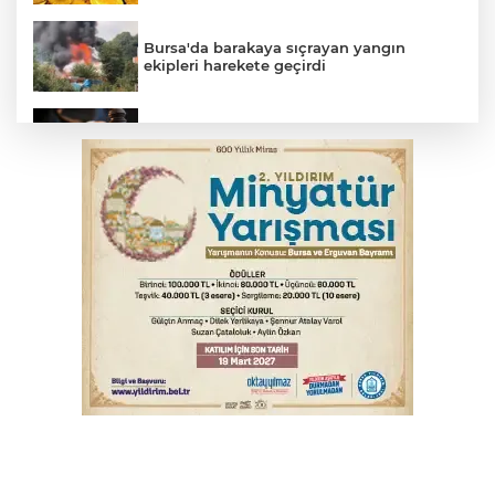
Bursa'da barakaya sıçrayan yangın
ekipleri harekete geçirdi
Yargıtay’dan primle çalışanlara müjde
TOFAŞ Basketbol'da sağlık kontrolleri
başladı
Bursa’da bugün hava nasıl olacak?
Osmangazi’de iş arayanlara destek