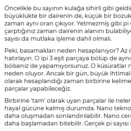
Öncelikle bu sayının kulağa sihirli gibi geld
büyüklükte bir dairenin de, küçük bir bozu
zaman aynı oran çıkıyor. Yetmezmiş gibi pi sa
çarptığınız zaman dairenin alanını bulabiliyo
sayısı da mutlaka işleme dahil olmalı.
Peki, basamakları neden hesaplanıyor? Az 
hatırlayın. O ipi 3 eşit parçaya bölüp de ay
bölseniz de yapamıyorsunuz. O küsüratlar 
neden oluyor. Ancak bir gün, büyük ihtimall
olarak hesaplandığı zaman birbirine kelime
parçalar yapabileceğiz.
Birbirine 'tam' olarak uyan parçalar ile nele
hayal gücüne kalmış durumda. Nano teknoloj
daha oluşmadan sonlandırılabilir. Nano cerr
daha başlamadan bitebilir. Gerçek pi sayısı