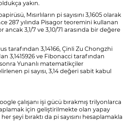
oldukça yakın.
pirüsü, Mısırlıların pi sayısını 3,1605 olarak
önce 287 yılında Pisagor teoremini kullanan
or ancak 3,1/7 ve 3,10/71 arasında bir değere
myus tarafından 3,14166, Çinli Zu Chongzhi
ndan 3,1415926 ve Fibonacci tarafından
n sonra Yunanlı matematikçiler
enen pi sayısı, 3,14 değeri sabit kabul
.
Google çalışanı işi gücü bırakmış trilyonlarca
lamak için geliştirilmekte olan yapay
n her şeyi bıraktı da pi sayısını hesaplamakla