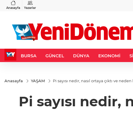
VND
GAU/TRY
3
%-0,22
0,0018
%0,32
6.660,55
%2,59
Anasayfa
Yazarlar
BURSA
GÜNCEL
DÜNYA
EKONOMİ
S
Anasayfa
YAŞAM
Pi sayısı nedir, nasıl ortaya çıktı ve ned
Pi sayısı nedir,