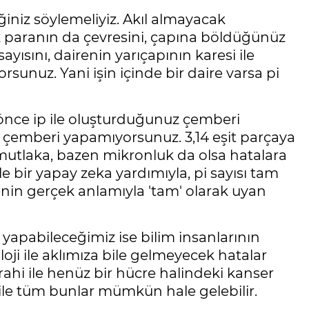
iğiniz söylemeliyiz. Akıl almayacak
k paranın da çevresini, çapına böldüğünüz
yısını, dairenin yarıçapının karesi ile
rsunuz. Yani işin içinde bir daire varsa pi
önce ip ile oluşturduğunuz çemberi
nı çemberi yapamıyorsunuz. 3,14 eşit parçaya
mutlaka, bazen mikronluk da olsa hatalara
e bir yapay zeka yardımıyla, pi sayısı tam
nin gerçek anlamıyla 'tam' olarak uyan
r yapabileceğimiz ise bilim insanlarının
i ile aklımıza bile gelmeyecek hatalar
ahi ile henüz bir hücre halindeki kanser
 ile tüm bunlar mümkün hale gelebilir.