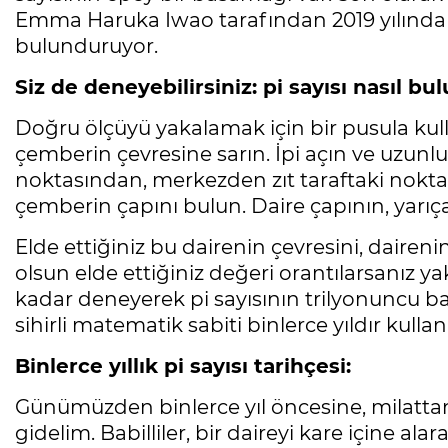
Emma Haruka Iwao tarafından 2019 yılında h
bulunduruyor.
Siz de deneyebilirsiniz: pi sayısı nasıl b
Doğru ölçüyü yakalamak için bir pusula kulla
çemberin çevresine sarın. İpi açın ve uzunl
noktasından, merkezden zıt taraftaki nokta
çemberin çapını bulun. Daire çapının, yarı
Elde ettiğiniz bu dairenin çevresini, daireni
olsun elde ettiğiniz değeri orantılarsanız y
kadar deneyerek pi sayısının trilyonuncu bas
sihirli matematik sabiti binlerce yıldır kullanı
Binlerce yıllık pi sayısı tarihçesi:
Günümüzden binlerce yıl öncesine, milattan
gidelim. Babilliler, bir daireyi kare içine alar