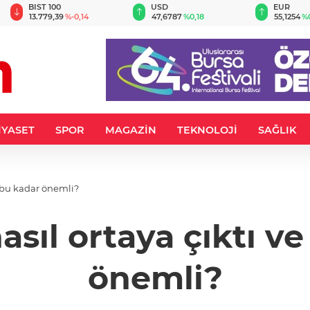
BIST 100
USD
EUR
13.779,39
%-0,14
47,6787
%0,18
55,1254
%
İYASET
SPOR
MAGAZİN
TEKNOLOJİ
SAĞLIK
en bu kadar önemli?
 nasıl ortaya çıktı 
önemli?