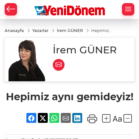
Zİ
Anasayfa
Yazarlar
İrem GÜNER
Hepimiz
aynı
gemideyiz!
İrem GÜNER
Hepimiz aynı gemideyiz!