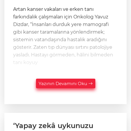
Artan kanser vakaları ve erken tanı
farkındalık çalışmaları için Onkolog Yavuz
Dizdar, “İnsanları durduk yere mamografi
gibi kanser taramalarına yönlendirmek;
sistemin vatandaşında hastalık aradığını
gösterir. Zaten tıp dünyası sırtını patolojiye
yasladı. Hastayı görmeden, hâlini bilmeden
tanı koyuy
Yazının Devamını Oku
‘Yapay zekâ uykunuzu