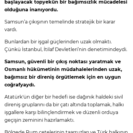
başlayacak topyekûn bir bağımsızlık mücadelesi
olduğuna inanıyordu.
Samsun’a çıkışının temelinde stratejik bir karar
vardı.
Bunlardan bir işgal güçlerinden uzak olmaktı.
Çünkü İstanbul, İtilaf Devletleri’nin denetimindeydi.
Samsun, güvenli bir çıkış noktası yaratmak ve
Osmanlı hükümetinin müdahalelerinden uzak,
bağımsız bir direniş örgütlemek için en uygun
coğrafyaydı.
Atatürk'ün diğer bir hedefi ise dağınık haldeki sivil
direniş gruplarını da bir çatı altında toplamak, halkı
işgallere karşı bilinçlendirmek ve düzenli orduya
geçişin zeminini hazırlamaktı.
Bölgede Rum çetelerinin taarruzları ve Türk halkının