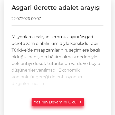
Asgari ücrette adalet arayışı
22.07.2026 00:07
Milyonlarca çalışan temmuz ayını ‘asgari
ücrete zam olabilir’ ümidiyle karşıladı. Tabii
Türkiye’de maaş zamlarının, seçimlere bağlı
olduğu inanışının hâkim olması nedeniyle
beklentiyi düşük tutanlar da vardı. Ve böyle
düşünenler yanılmadı! Ekonomik
konjonktür gereği de enflasyonun
dizginlenmesi a
Yazının Devamını Oku