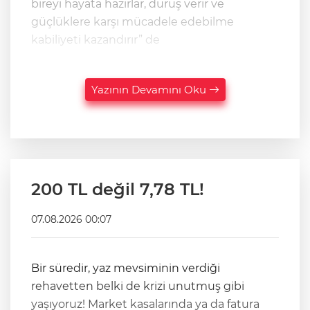
bireyi hayata hazırlar, duruş verir ve
güçlüklere karşı mücadele edebilme
kabiliyeti kazandırır” de
Yazının Devamını Oku
200 TL değil 7,78 TL!
07.08.2026 00:07
Bir süredir, yaz mevsiminin verdiği
rehavetten belki de krizi unutmuş gibi
yaşıyoruz! Market kasalarında ya da fatura