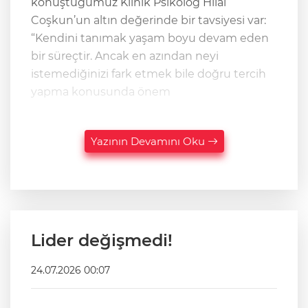
konuştuğumuz Klinik Psikolog Hilal
Coşkun’un altın değerinde bir tavsiyesi var:
“Kendini tanımak yaşam boyu devam eden
bir süreçtir. Ancak en azından neyi
istemediğinizi fark etmek bile doğru tercih
yapma konusunda önem
Yazının Devamını Oku
Lider değişmedi!
24.07.2026 00:07