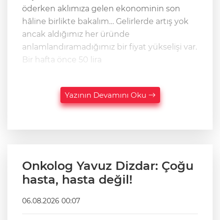
öderken aklımıza gelen ekonominin son
hâline birlikte bakalım… Gelirlerde artış yok
ancak aldığımız her üründe
anlamlandıramadığımız bir fiyat yükselişi var.
Bir hafta önce 50 lira
Yazının Devamını Oku
Onkolog Yavuz Dizdar: Çoğu
hasta, hasta değil!
06.08.2026 00:07