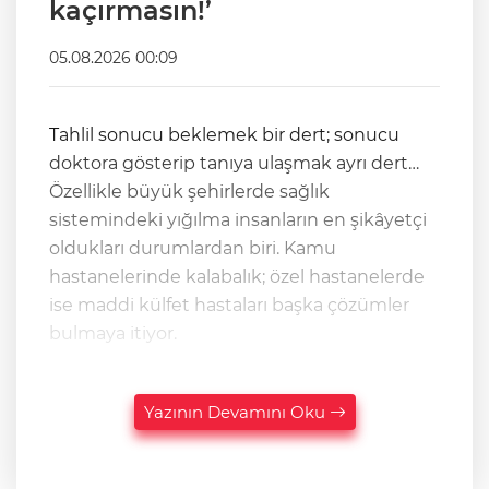
kaçırmasın!’
05.08.2026 00:09
Tahlil sonucu beklemek bir dert; sonucu
doktora gösterip tanıya ulaşmak ayrı dert…
Özellikle büyük şehirlerde sağlık
sistemindeki yığılma insanların en şikâyetçi
oldukları durumlardan biri. Kamu
hastanelerinde kalabalık; özel hastanelerde
ise maddi külfet hastaları başka çözümler
bulmaya itiyor.
Yazının Devamını Oku