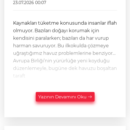
23.07.2026 00:07
Kaynakları tüketme konusunda insanlar iflah
olmuyor. Bazıları doğayı korumak için
kendisini paralarken; bazıları da har vurup
harman savuruyor. Bu ilkokulda çözmeye
uğraştığımız havuz problemlerine benziyor…
Avrupa Birliği’nin yürürlüğe yeni koyduğu
düzenlemeyle, bugüne dek havuzu boşaltan
taraft
Yazının Devamını Oku