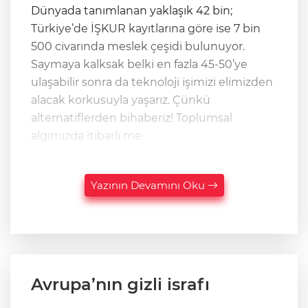
Dünyada tanımlanan yaklaşık 42 bin;
Türkiye’de İŞKUR kayıtlarına göre ise 7 bin
500 civarında meslek çeşidi bulunuyor.
Saymaya kalksak belki en fazla 45-50’ye
ulaşabilir sonra da teknoloji işimizi elimizden
alacak korkusuyla yaşarız. Çünkü
alternatiflerden bihaberiz! Toplumsal
algımızda itibarlı me
Yazının Devamını Oku
Avrupa’nın gizli israfı