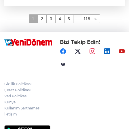
1
2
3
4
5
...
118
»
Bizi Takip Edin!
Gizlilik Politikası
Çerez Politikası
Veri Politikası
Künye
Kullanım Şartnamesi
İletişim