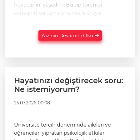
heyecanını yaşadım. Bu tip törenler
camianın buluşmasına vesile oluyo
Yazının Devamını Oku
Hayatınızı değiştirecek soru:
Ne istemiyorum?
25.07.2026 00:08
Üniversite tercih döneminde aileleri ve
öğrencileri yıpratan psikolojik etkileri