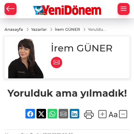
Zİ
Anasayfa
Yazarlar
İrem GÜNER
Yorulduk
ama
yılmadık!
İrem GÜNER
Yorulduk ama yılmadık!