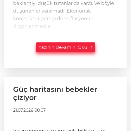
beklentiyi düşük tutanlar da vardı. Ve böyle
düşünenler yanılmadı! Ekonomik
konjonktür gereği de enflasyonun
dizginlenmesi a
Yazının Devamını Oku
Güç haritasını bebekler
çiziyor
21.07.2026 00:07
İnsan ömrünün uzamasıyla birlikte tüm