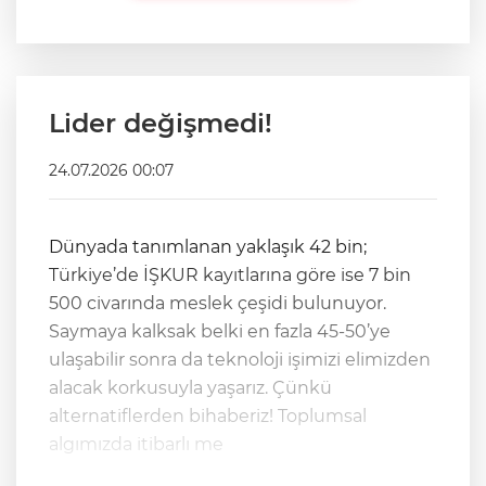
Lider değişmedi!
24.07.2026 00:07
Dünyada tanımlanan yaklaşık 42 bin;
Türkiye’de İŞKUR kayıtlarına göre ise 7 bin
500 civarında meslek çeşidi bulunuyor.
Saymaya kalksak belki en fazla 45-50’ye
ulaşabilir sonra da teknoloji işimizi elimizden
alacak korkusuyla yaşarız. Çünkü
alternatiflerden bihaberiz! Toplumsal
algımızda itibarlı me