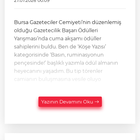
27.07.2026 00:09
Bursa Gazeteciler Cemiyeti’nin düzenlemiş
olduğu Gazetecilik Başarı Ödülleri
Yarışması’nda cuma akşamı ödüller
sahiplerini buldu. Ben de ‘Köşe Yazısı’
kategorisinde ‘Basın, ruminasyonun
pençesinde!’ başlıklı yazımla ödül almanın
heyecanını yaşadım. Bu tip törenler
camianın buluşmasına vesile oluyo
Yazının Devamını Oku