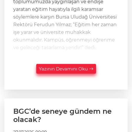
toplumumuzda yaygınlaşan ve endişe
yaratan eğitim hayatıyla ilgili karamsar
söylemlere karşın Bursa Uludağ Üniversitesi
Rektörü Ferudun Yılmaz; “Eğitim her zaman
işe yarar ve üniversite muhakkak
okunmalıdır. Kampüs, öğrenmeyi öğrenme
ve geleceği tasarlama yeridir!” dedi.
Yazının Devamını Oku
BGC’de seneye gündem ne
olacak?