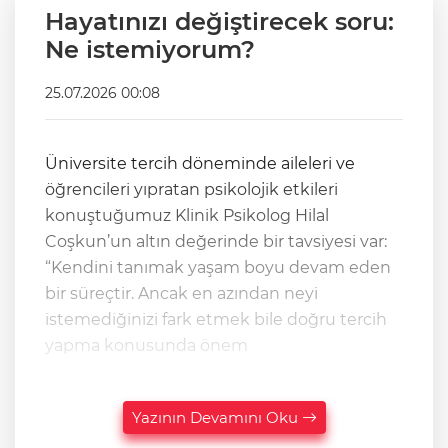
Hayatınızı değiştirecek soru:
Ne istemiyorum?
25.07.2026 00:08
Üniversite tercih döneminde aileleri ve
öğrencileri yıpratan psikolojik etkileri
konuştuğumuz Klinik Psikolog Hilal
Coşkun’un altın değerinde bir tavsiyesi var:
“Kendini tanımak yaşam boyu devam eden
bir süreçtir. Ancak en azından neyi
istemediğinizi fark etmek bile doğru tercih
yapma konusunda önem
Yazının Devamını Oku