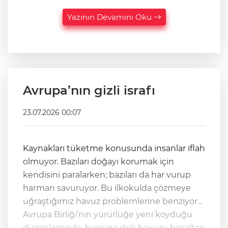
Yazının Devamını Oku
Avrupa’nın gizli israfı
23.07.2026 00:07
Kaynakları tüketme konusunda insanlar iflah
olmuyor. Bazıları doğayı korumak için
kendisini paralarken; bazıları da har vurup
harman savuruyor. Bu ilkokulda çözmeye
uğraştığımız havuz problemlerine benziyor…
Avrupa Birliği’nin yürürlüğe yeni koyduğu
düzenlemeyle, bugüne dek havuzu boşaltan