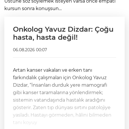
Üstüne söz söylemek isteyen varsa önce empati
kursun sonra konuşsun…
Onkolog Yavuz Dizdar: Çoğu
hasta, hasta değil!
06.08.2026 00:07
Artan kanser vakaları ve erken tanı
farkındalık çalışmaları için Onkolog Yavuz
Dizdar, “İnsanları durduk yere mamografi
gibi kanser taramalarına yönlendirmek;
sistemin vatandaşında hastalık aradığını
gösterir. Zaten tıp dünyası sırtını patolojiye
yasladı. Hastayı görmeden, hâlini bilmeden
tanı koyuy