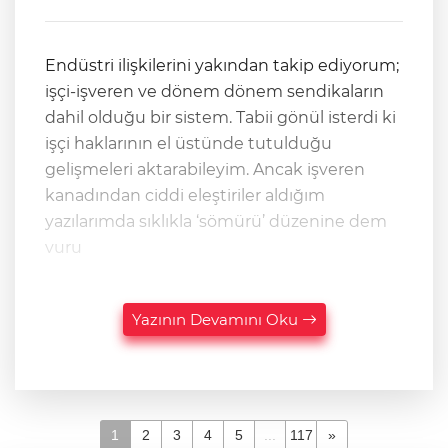
Endüstri ilişkilerini yakından takip ediyorum;
işçi-işveren ve dönem dönem sendikaların
dahil olduğu bir sistem. Tabii gönül isterdi ki
işçi haklarının el üstünde tutulduğu
gelişmeleri aktarabileyim. Ancak işveren
kanadından ciddi eleştiriler aldığım
yazılarımda sıklıkla ‘sömürü’ düzenine dem
vuru
Yazının Devamını Oku
1
2
3
4
5
...
117
»