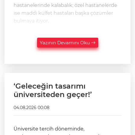
hastanelerinde kalabalık; özel hastanelerde
ise maddi külfet hastaları başka çözümler
bulmaya itiyor.
Yazının Devamını Oku
‘Geleceğin tasarımı
üniversiteden geçer!’
04.08.2026 00:08
Üniversite tercih döneminde,