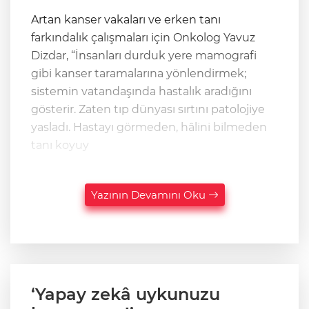
Artan kanser vakaları ve erken tanı
farkındalık çalışmaları için Onkolog Yavuz
Dizdar, “İnsanları durduk yere mamografi
gibi kanser taramalarına yönlendirmek;
sistemin vatandaşında hastalık aradığını
gösterir. Zaten tıp dünyası sırtını patolojiye
yasladı. Hastayı görmeden, hâlini bilmeden
tanı koyuy
Yazının Devamını Oku
‘Yapay zekâ uykunuzu