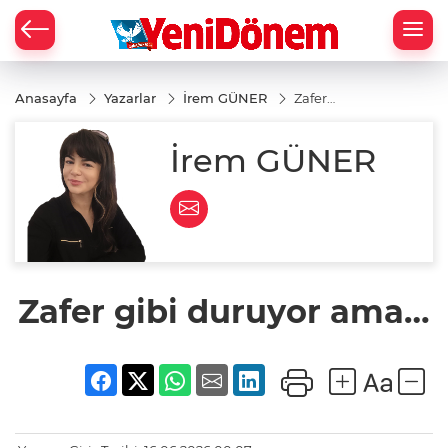
Zİ
Anasayfa
Yazarlar
İrem GÜNER
Zafer
gibi
duruyor
ama…
İrem GÜNER
Zafer gibi duruyor ama…