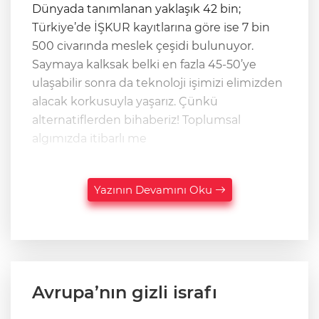
Dünyada tanımlanan yaklaşık 42 bin;
Türkiye’de İŞKUR kayıtlarına göre ise 7 bin
500 civarında meslek çeşidi bulunuyor.
Saymaya kalksak belki en fazla 45-50’ye
ulaşabilir sonra da teknoloji işimizi elimizden
alacak korkusuyla yaşarız. Çünkü
alternatiflerden bihaberiz! Toplumsal
algımızda itibarlı me
Yazının Devamını Oku
Avrupa’nın gizli israfı