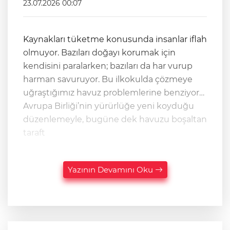
23.07.2026 00:07
Kaynakları tüketme konusunda insanlar iflah
olmuyor. Bazıları doğayı korumak için
kendisini paralarken; bazıları da har vurup
harman savuruyor. Bu ilkokulda çözmeye
uğraştığımız havuz problemlerine benziyor…
Avrupa Birliği’nin yürürlüğe yeni koyduğu
düzenlemeyle, bugüne dek havuzu boşaltan
taraft
Yazının Devamını Oku