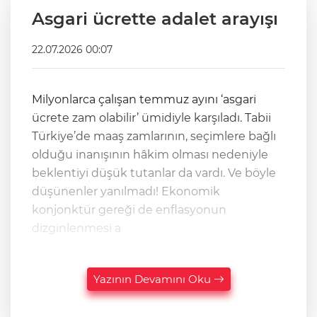
Asgari ücrette adalet arayışı
22.07.2026 00:07
Milyonlarca çalışan temmuz ayını ‘asgari
ücrete zam olabilir’ ümidiyle karşıladı. Tabii
Türkiye’de maaş zamlarının, seçimlere bağlı
olduğu inanışının hâkim olması nedeniyle
beklentiyi düşük tutanlar da vardı. Ve böyle
düşünenler yanılmadı! Ekonomik
konjonktür gereği de enflasyonun
dizginlenmesi a
Yazının Devamını Oku