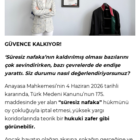
GÜVENCE KALKIYOR!
‘Süresiz nafaka’nın kaldırılmış olması bazılarını
çok sevindirirken, bazı çevrelerde de endişe
yarattı. Siz durumu nasıl değerlendiriyorsunuz?
Anayasa Mahkemesi’nin 4 Haziran 2026 tarihli
kararında, Türk Medeni Kanunu’nun 175.
maddesinde yer alan
“süresiz nafaka”
hükmünü
oy çokluğuyla iptal etmesi, yüksek yargı
koridorlarında teorik bir
hukuki zafer gibi
görünebilir.
Ancak hayatın olağan akışına, sokağın gerçeğine ve