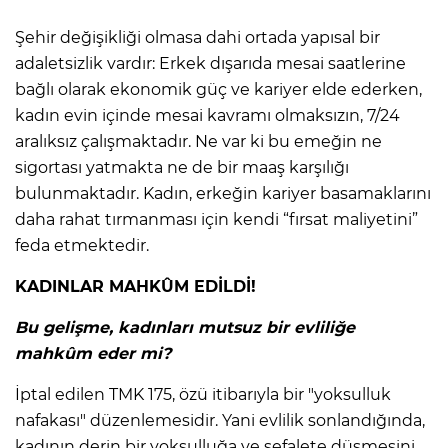
​Şehir değişikliği olmasa dahi ortada yapısal bir
adaletsizlik vardır: Erkek dışarıda mesai saatlerine
bağlı olarak ekonomik güç ve kariyer elde ederken,
kadın evin içinde mesai kavramı olmaksızın, 7/24
aralıksız çalışmaktadır. Ne var ki bu emeğin ne
sigortası yatmakta ne de bir maaş karşılığı
bulunmaktadır. Kadın, erkeğin kariyer basamaklarını
daha rahat tırmanması için kendi “fırsat maliyetini”
feda etmektedir.
KADINLAR MAHKÛM EDİLDİ!
Bu gelişme, kadınları mutsuz bir evliliğe
mahkûm eder mi?
İptal edilen TMK 175, özü itibarıyla bir "yoksulluk
nafakası" düzenlemesidir. Yani evlilik sonlandığında,
kadının derin bir yoksulluğa ve sefalete düşmesini