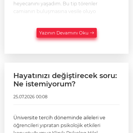
heyecanını yaşadım. Bu tip törenler
camianın buluşmasına vesile oluyo
Yazının Devamını Oku
Hayatınızı değiştirecek soru:
Ne istemiyorum?
25.07.2026 00:08
Üniversite tercih döneminde aileleri ve
öğrencileri yıpratan psikolojik etkileri