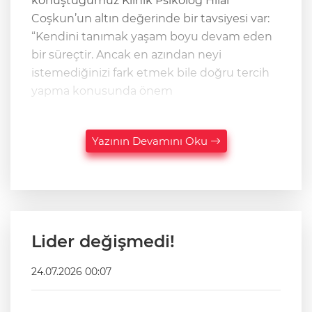
konuştuğumuz Klinik Psikolog Hilal
Coşkun’un altın değerinde bir tavsiyesi var:
“Kendini tanımak yaşam boyu devam eden
bir süreçtir. Ancak en azından neyi
istemediğinizi fark etmek bile doğru tercih
yapma konusunda önem
Yazının Devamını Oku
Lider değişmedi!
24.07.2026 00:07