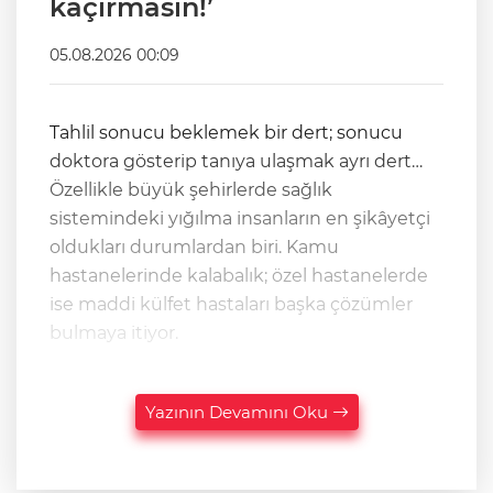
kaçırmasın!’
05.08.2026 00:09
Tahlil sonucu beklemek bir dert; sonucu
doktora gösterip tanıya ulaşmak ayrı dert…
Özellikle büyük şehirlerde sağlık
sistemindeki yığılma insanların en şikâyetçi
oldukları durumlardan biri. Kamu
hastanelerinde kalabalık; özel hastanelerde
ise maddi külfet hastaları başka çözümler
bulmaya itiyor.
Yazının Devamını Oku