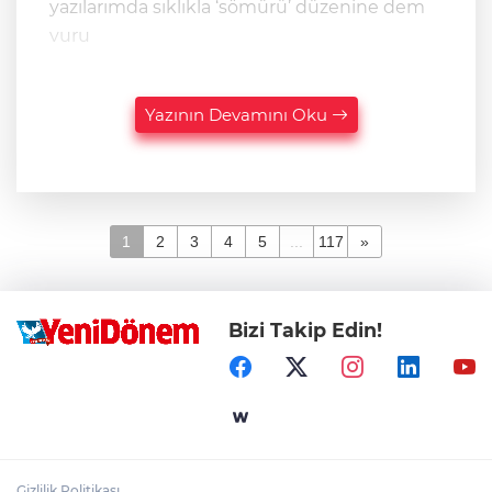
yazılarımda sıklıkla ‘sömürü’ düzenine dem
vuru
Yazının Devamını Oku
1
2
3
4
5
...
117
»
Bizi Takip Edin!
Gizlilik Politikası