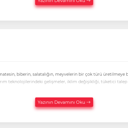
Yazının Devamını Oku
alığın, meyvelerin bir çok türü üretilmeye başlandı. Bu kadar çeşit gözümüze hitap edi
ken fayda mı, zarar mı demeden de geçemiyorum. Tarım teknolojilerindeki gelişmeler, iklim değişikliği, tüketici talep
Yazının Devamını Oku