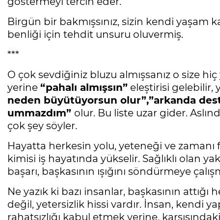
göstermeyi tercih eder.
Birgün bir bakmışsınız, sizin kendi yaşam 
benliği için tehdit unsuru oluvermiş.
***
O çok sevdiğiniz bluzu almışsanız o size hiç 
yerine
“pahalı almışsın”
eleştirisi gelebilir
neden büyütüyorsun olur”,”arkanda dest
ummazdım”
olur. Bu liste uzar gider. Aslı
çok şey söyler.
Hayatta herkesin yolu, yeteneği ve zamanı fark
kimisi iş hayatında yükselir. Sağlıklı olan
başarı, başkasının ışığını söndürmeye çalışm
Ne yazık ki bazı insanlar, başkasının attığı
değil, yetersizlik hissi vardır. İnsan, kendi
rahatsızlığı kabul etmek yerine, karşısında