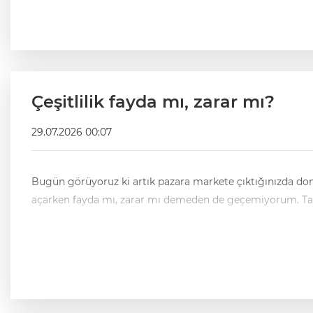
Çeşitlilik fayda mı, zarar mı?
29.07.2026 00:07
Bugün görüyoruz ki artık pazara markete çıktığınızda domatesin, biberin, salat
açar