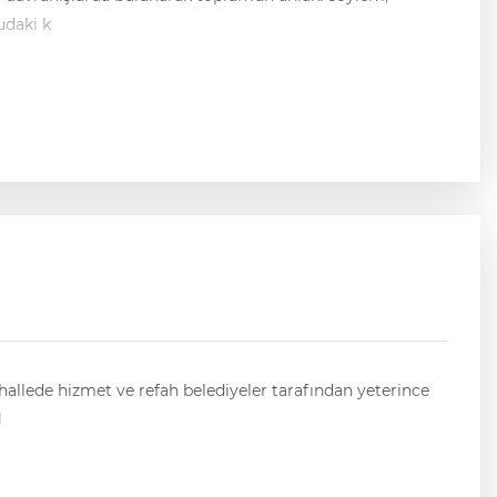
içerikler dolaşıyor. Bugün bu konudaki k
ahallede hizmet ve refah belediyeler tarafından yeterince
ol