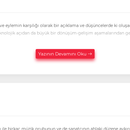
e eylemin karşılığı olarak bir açıklama ve düşüncelerde ki oluşan
Dünya genelinde, son yıllarda yalnızca ekonomik değil, teknolojik açıdan da büyük bir dönüşüm-gelişim aşamalarından g
Yazının Devamını Oku
 ile birkaç müzik grubunun ve de sanatçının ahlaki düzene aykır