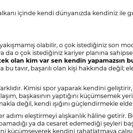
kalkanı içinde kendi dünyanızda kendiniz ile 
yakışmamış olabilir, o çok istediğiniz son mode
, ya da o çok istediğiniz kariyer planına sahips
ek olan kim var sen kendin yapamazsın bun
nda bu tavır, başarılı olan kişi hakkında değil; 
lıdır. Kimisi spor yaparak kendini geliştirir, 
 yaklaşım, başkasının yaptığını küçümsemek y
akla değil, kendi ışığını güçlendirmekle elde e
 her adımı eleştirmeyi alışkanlık hâline getir
 yapamadığı ya da cesaret edemediği şeyleri baş
kini küçümseyerek kendini rahatlatmaya çalışı