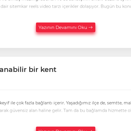
davranış ve anlayış biçimine olumsuz örnek olabileceğine dair sitemkar reels video tarzı 
Yazının Devamını Oku
nabilir bir kent
eyif ile çok fazla bağlantı içerir. Yaşadığımız ilçe de, semtte, m
sağlanmadığında o yaşam alanı bize huzur vermekten çıkarak güvensiz alan haline gelir. Tam da bu bağlamda hizmette 