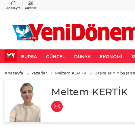
VND
GAU/TRY
6
%0,37
0,0018
%0,26
6.544,98
%0,75
Anasayfa
Yazarlar
BURSA
GÜNCEL
DÜNYA
EKONOMİ
S
Anasayfa
Yazarlar
Meltem KERTİK
Başkalarının başarıs
Meltem KERTİK