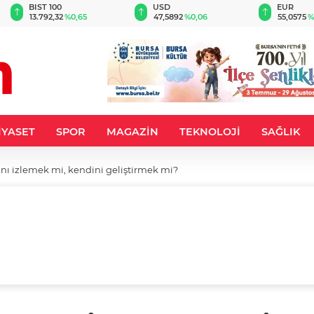
BIST 100
USD
EUR
13.792,32
%0,65
47,5892
%0,06
55,0575
%
İYASET
SPOR
MAGAZİN
TEKNOLOJİ
SAĞLIK
ını izlemek mi, kendini geliştirmek mi?