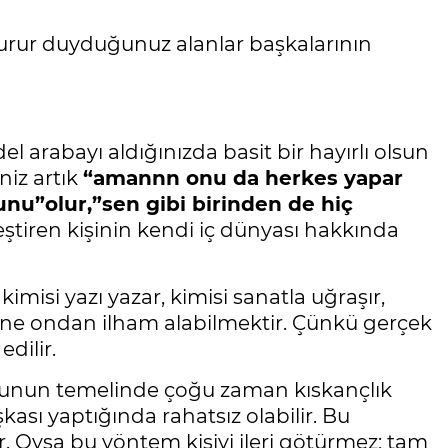
gurur duyduğunuz alanlar başkalarının
l arabayı aldığınızda basit bir hayırlı olsun
eniz artık
“amannn onu da herkes yapar
u”olur,”sen gibi birinden de hiç
eleştiren kişinin kendi iç dünyası hakkında
kimisi yazı yazar, kimisi sanatla uğraşır,
erine ondan ilham alabilmektir. Çünkü gerçek
dilir.
ir. Bunun temelinde çoğu zaman kıskançlık
kası yaptığında rahatsız olabilir. Bu
r. Oysa bu yöntem kişiyi ileri götürmez; tam