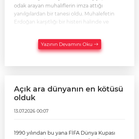
odak arayan muhaliflerin imza attığı
yanılgılardan bir tanesi oldu. Muhalefetin
Erdoğan karşıtlığı bir histeri halinde ve
Yazının Devamını Oku
Açık ara dünyanın en kötüsü
olduk
13.07.2026 00:07
1990 yılından bu yana FİFA Dünya Kupası