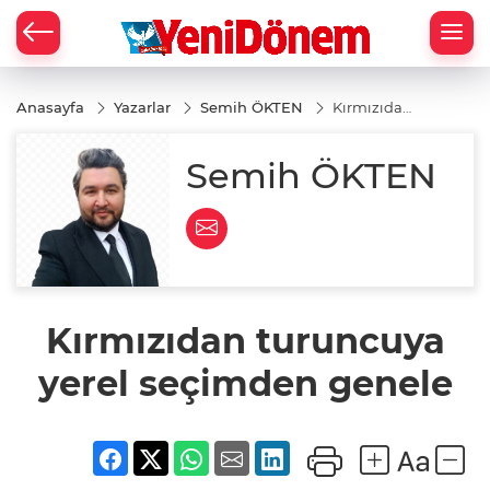
Zİ
Anasayfa
Yazarlar
Semih ÖKTEN
Kırmızıdan
turuncuya
yerel
seçimden
Semih ÖKTEN
genele
Kırmızıdan turuncuya
yerel seçimden genele