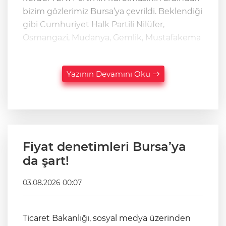
bizim gözlerimiz Bursa’ya çevrildi. Beklendiği
gibi Cumhuriyet Halk Partili Nilüfer,
Osmangazi, Mudanya, Gemlik, Mustafakema
Yazının Devamını Oku
Fiyat denetimleri Bursa’ya
da şart!
03.08.2026 00:07
Ticaret Bakanlığı, sosyal medya üzerinden