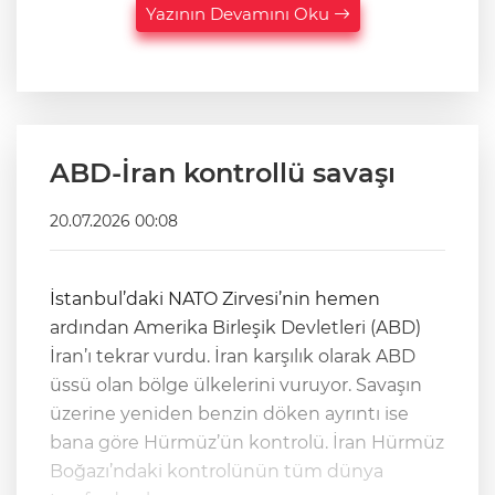
Yazının Devamını Oku
ABD-İran kontrollü savaşı
20.07.2026 00:08
İstanbul’daki NATO Zirvesi’nin hemen
ardından Amerika Birleşik Devletleri (ABD)
İran’ı tekrar vurdu. İran karşılık olarak ABD
üssü olan bölge ülkelerini vuruyor. Savaşın
üzerine yeniden benzin döken ayrıntı ise
bana göre Hürmüz’ün kontrolü. İran Hürmüz
Boğazı’ndaki kontrolünün tüm dünya