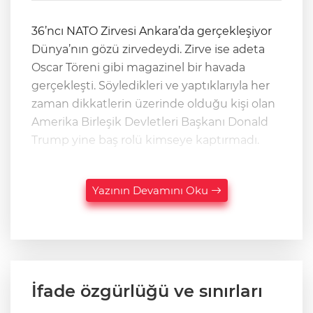
36’ncı NATO Zirvesi Ankara’da gerçekleşiyor
Dünya’nın gözü zirvedeydi. Zirve ise adeta
Oscar Töreni gibi magazinel bir havada
gerçekleşti. Söyledikleri ve yaptıklarıyla her
zaman dikkatlerin üzerinde olduğu kişi olan
Amerika Birleşik Devletleri Başkanı Donald
Trump yine baş rolü kimseye kaptırmadı.
Yazının Devamını Oku
İfade özgürlüğü ve sınırları