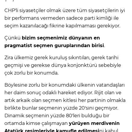
CHP'li siyasetçiler olmak üzere tüm siyasetçilerin iyi
bir performans vermeden sadece parti kimliği ile
seçim kazanılacağı fikrine kapılmaması gerekiyor.
Çünkü
bizim seçmenimiz dünyanın en
pragmatist seçmen guruplarından birisi
.
Zira ülkemiz gerek kuruluş sıkıntıları, gerek tarihi
geçmişi ve gerekse dünya konjonktürü sebebiyle
çok zorlu bir konumda.
Böylesine zorlu bir konumdaki ülkenin vatandaşları
her daim sonuç odaklı hareket ediyor. Rijit olan ve
artık arkaik olan seçmen kitlesi her partinin olmakla
birlikte bunlar seçmenin yüzde 20'sini geçmiyor.
Dinamik seçmenin yüzde 80'leri bulduğu bir
ortamda kimse çalışmayan
yürüyen merdivenin
Atatürk resimleriyle kamufle edilmesi
ni kabul