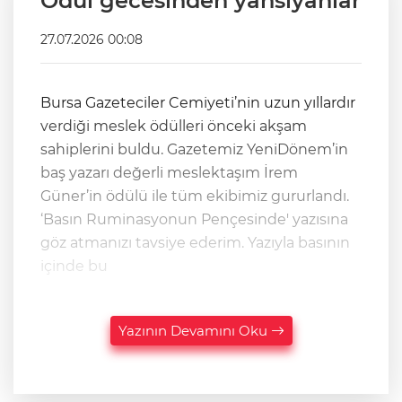
Ödül gecesinden yansıyanlar
27.07.2026 00:08
Bursa Gazeteciler Cemiyeti’nin uzun yıllardır
verdiği meslek ödülleri önceki akşam
sahiplerini buldu. Gazetemiz YeniDönem’in
baş yazarı değerli meslektaşım İrem
Güner’in ödülü ile tüm ekibimiz gururlandı.
‘Basın Ruminasyonun Pençesinde' yazısına
göz atmanızı tavsiye ederim. Yazıyla basının
içinde bu
Yazının Devamını Oku