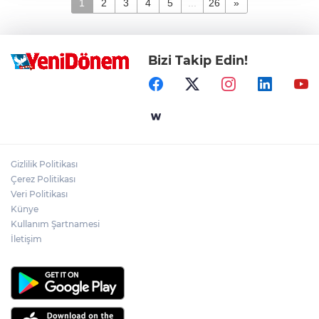
1
2
3
4
5
...
26
»
Bizi Takip Edin!
Gizlilik Politikası
Çerez Politikası
Veri Politikası
Künye
Kullanım Şartnamesi
İletişim