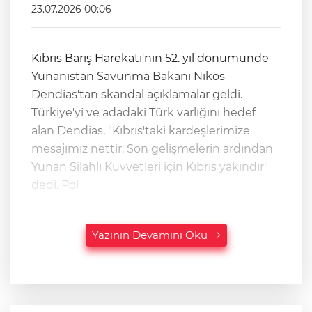
23.07.2026 00:06
Kıbrıs Barış Harekatı'nın 52. yıl dönümünde
Yunanistan Savunma Bakanı Nikos
Dendias'tan skandal açıklamalar geldi.
Türkiye'yi ve adadaki Türk varlığını hedef
alan Dendias, "Kıbrıs'taki kardeşlerimize
mesajımız nettir. Son gelişmelerin ardından
Yunan Silahlı Kuvvetleri için Kıbrıs yakındır"
dedi. Pol
Yazının Devamını Oku