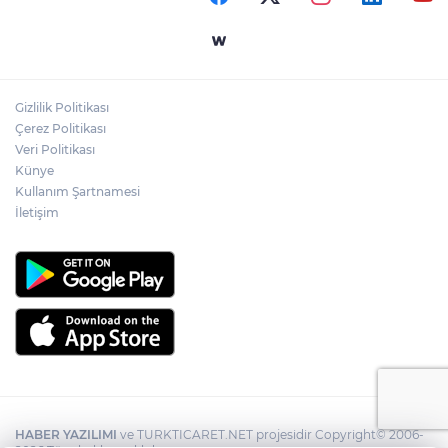
Gizlilik Politikası
Çerez Politikası
Veri Politikası
Künye
Kullanım Şartnamesi
İletişim
HABER YAZILIMI
ve TURKTICARET.NET projesidir Copyright© 2006-