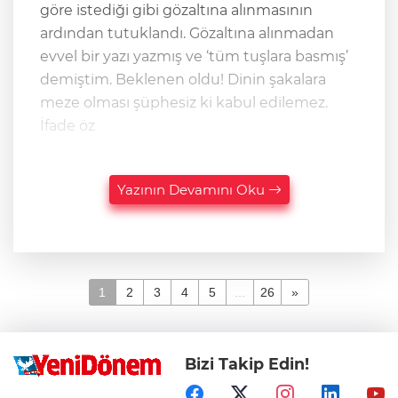
göre istediği gibi gözaltına alınmasının
ardından tutuklandı. Gözaltına alınmadan
evvel bir yazı yazmış ve ‘tüm tuşlara basmış’
demiştim. Beklenen oldu! Dinin şakalara
meze olması şüphesiz ki kabul edilemez.
İfade öz
Yazının Devamını Oku
1
2
3
4
5
...
26
»
Bizi Takip Edin!