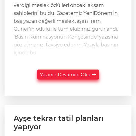
verdiği meslek ödülleri önceki akşam
sahiplerini buldu. Gazetemiz YeniDönem’in
baş yazarı değerli meslektaşım İrem
Güner’in ödülü ile tüm ekibimiz gururlandı.
‘Basın Ruminasyonun Pençesinde' yazısına
göz atmanızı tavsiye ederim. Yazıyla basının
içinde bu
Yazının Devamını Oku
Ayşe tekrar tatil planları
yapıyor