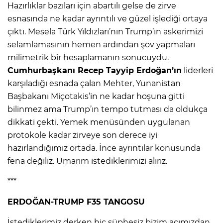
Hazırlıklar bazıları için abartılı gelse de zirve
esnasında ne kadar ayrıntılı ve güzel işlediği ortaya
çıktı. Mesela Türk Yıldızları’nın Trump’ın askerimizi
selamlamasının hemen ardından şov yapmaları
milimetrik bir hesaplamanın sonucuydu.
Cumhurbaşkanı Recep Tayyip Erdoğan’ın
liderleri
karşıladığı esnada çalan Mehter, Yunanistan
Başbakanı Miçotakis’in ne kadar hoşuna gitti
bilinmez ama Trump’ın tempo tutması da oldukça
dikkati çekti. Yemek menüsünden uygulanan
protokole kadar zirveye son derece iyi
hazırlandığımız ortada. İnce ayrıntılar konusunda
fena değiliz. Umarım istediklerimizi alırız.
***
ERDOĞAN-TRUMP F35 TANGOSU
İstediklerimiz derken hiç şüphesiz bizim açımızdan