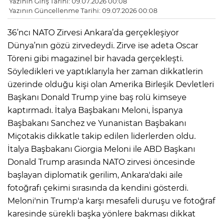
Yazının Giriş Tarihi: 09.07.2026 00:08
Yazının Güncellenme Tarihi: 09.07.2026 00:08
36’ncı NATO Zirvesi Ankara’da gerçekleşiyor
Dünya’nın gözü zirvedeydi. Zirve ise adeta Oscar
Töreni gibi magazinel bir havada gerçekleşti.
Söyledikleri ve yaptıklarıyla her zaman dikkatlerin
üzerinde olduğu kişi olan Amerika Birleşik Devletleri
Başkanı Donald Trump yine baş rolü kimseye
kaptırmadı. İtalya Başbakanı Meloni, İspanya
Başbakanı Sanchez ve Yunanistan Başbakanı
Miçotakis dikkatle takip edilen liderlerden oldu.
İtalya Başbakanı Giorgia Meloni ile ABD Başkanı
Donald Trump arasında NATO zirvesi öncesinde
başlayan diplomatik gerilim, Ankara'daki aile
fotoğrafı çekimi sırasında da kendini gösterdi.
Meloni'nin Trump'a karşı mesafeli duruşu ve fotoğraf
karesinde sürekli başka yönlere bakması dikkat