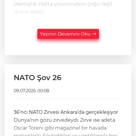
izlemiştik. Hatta yorumcuların çoğu Yeşil
Burun Adala
Yazının Devamını Oku
NATO Şov 26
09.07.2026 00:08
36’ncı NATO Zirvesi Ankara’da gerçekleşiyor
Dünya’nın gözü zirvedeydi. Zirve ise adeta
Oscar Töreni gibi magazinel bir havada
gerçekleşti. Söyledikleri ve yaptıklarıyla her