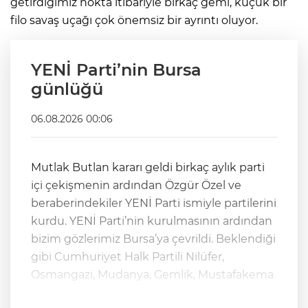
getirdiğimiz nokta itibariyle birkaç gemi, küçük bir
filo savaş uçağı çok önemsiz bir ayrıntı oluyor.
YENİ Parti’nin Bursa
günlüğü
06.08.2026 00:06
Mutlak Butlan kararı geldi birkaç aylık parti
içi çekişmenin ardından Özgür Özel ve
beraberindekiler YENİ Parti ismiyle partilerini
kurdu. YENİ Parti’nin kurulmasının ardından
bizim gözlerimiz Bursa’ya çevrildi. Beklendiği
gibi Cumhuriyet Halk Partili Nilüfer,
Osmangazi, Mudanya, Gemlik, Mustafakema