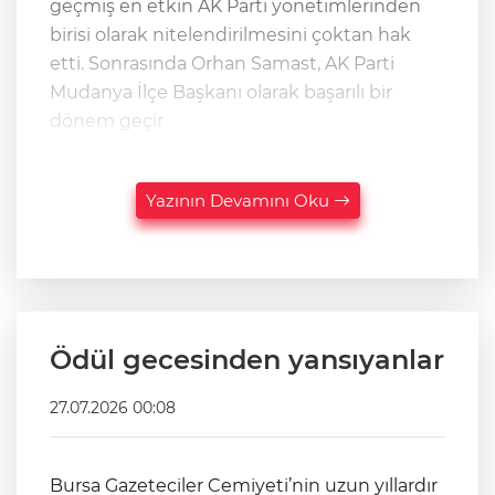
geçmiş en etkin AK Parti yönetimlerinden
birisi olarak nitelendirilmesini çoktan hak
etti. Sonrasında Orhan Samast, AK Parti
Mudanya İlçe Başkanı olarak başarılı bir
dönem geçir
Yazının Devamını Oku
Ödül gecesinden yansıyanlar
27.07.2026 00:08
Bursa Gazeteciler Cemiyeti’nin uzun yıllardır