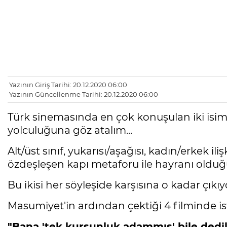
Yazının Giriş Tarihi: 20.12.2020 06:00
Yazının Güncellenme Tarihi: 20.12.2020 06:00
Türk sinemasında en çok konuşulan iki isi
yolculuğuna göz atalım...
Alt/üst sınıf, yukarısı/aşağısı, kadın/erkek i
özdeşleşen kapı metaforu ile hayranı olduğ
Bu ikisi her söyleşide karşısına o kadar çıkıyor
Masumiyet'in ardından çektiği 4 filminde iste
"Bana 'tek kurşunluk adammış' bile dedil