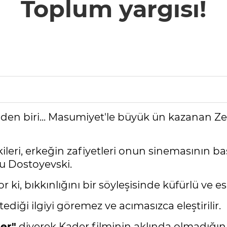
Toplum yargısı!
mden biri... Masumiyet'le büyük ün kazanan
lişkileri, erkeğin zafiyetleri onun sinemasının b
u Dostoyevski.
 ki, bıkkınlığını bir söyleşisinde küfürlü ve espr
diği ilgiyi göremez ve acımasızca eleştirilir.
er"
diyerek Kader filminin aklında olmadığı