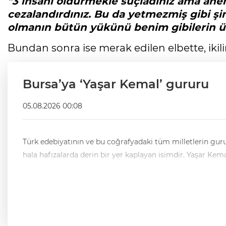
"3 insanı öldürmekle suçladınız ama ane
cezalandırdınız. Bu da yetmezmiş gibi ş
olmanın bütün yükünü benim gibilerin üst
Bundan sonra ise merak edilen elbette, ikilini
Bursa’ya ‘Yaşar Kemal’ gururu
05.08.2026 00:08
Türk edebiyatının ve bu coğrafyadaki tüm milletlerin gururudur Yaşar Kemal… Özellikle Çukurova topraklarını, edebi zekasıyla yoğur
hala hafızalarda de