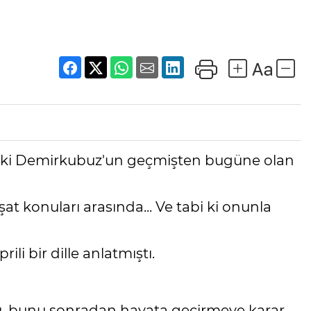
 Zeki Demirkubuz'un geçmişten bugüne olan
aşat konuları arasında... Ve tabi ki onunla
ili bir dille anlatmıştı.
nı, bunu sonradan hayata geçirmeye karar