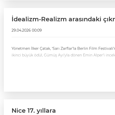
İdealizm-Realizm arasındaki çıkm
29.04.2026 00:09
Yönetmen İlker Çatak, ‘Sarı Zarflar’la Berlin Film Festivali’nde en büyük 
ikinci büyük ödül, Gümüş Ayı’yla dönen Emin Alper’i incele
Nice 17. yıllara