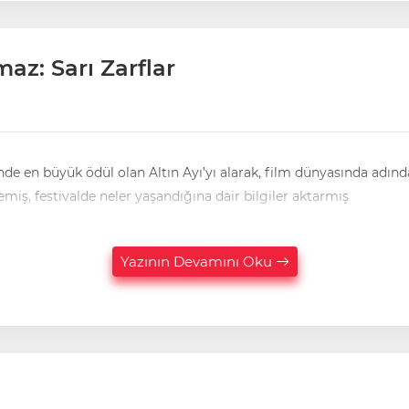
az: Sarı Zarflar
ödül olan Altın Ayı’yı alarak, film dünyasında adından çokça söz ettirdi. Daha önce
miş, festivalde neler yaşandığına dair bilgiler aktarmış
Yazının Devamını Oku