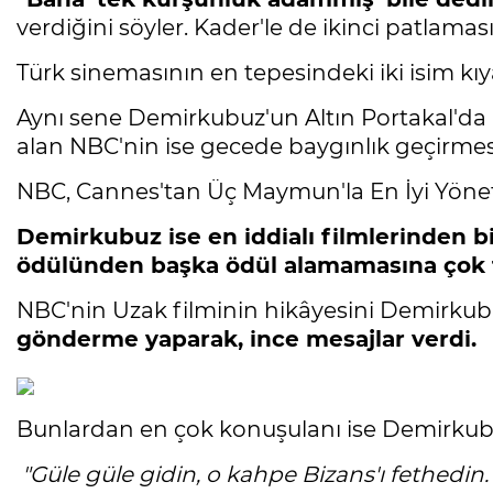
verdiğini söyler. Kader'le de ikinci patlamas
Türk sinemasının en tepesindeki iki isim kıy
Aynı sene Demirkubuz'un Altın Portakal'da K
alan NBC'nin ise gecede baygınlık geçirm
NBC, Cannes'tan Üç Maymun'la En İyi Yönet
Demirkubuz ise en iddialı filmlerinden bi
ödülünden başka ödül alamamasına çok fazl
NBC'nin Uzak filminin hikâyesini Demirkubuz
gönderme yaparak, ince mesajlar verdi.
Bunlardan en çok konuşulanı ise Demirkubuz'
"Güle güle gidin, o kahpe Bizans'ı fethedin.