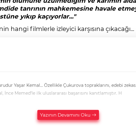
min ölümüne üzülmediğim ve karımın aldat
imdide tanrının mahkemesine havale etmeye
üne yıkıp kaçıyorlar..."
n hangi filmlerle izleyici karşısına çıkacağı...
up, aktarımındaki ustalığıyla yıllar sonra bile
rin bir yer kaplayan isimdir. Yaşar Kemal, İnce Memed’le ilk uluslararası başarısını kanıtlamıştır. H
Yazının Devamını Oku