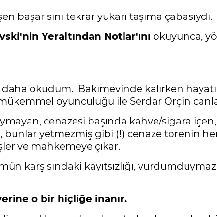
n başarısını tekrar yukarı taşıma çabasıydı.
ski'nin Yeraltından Notlar'ını
okuyunca, yö
 kez daha okudum. Bakımevinde kalırken hayat
da mükemmel oyunculuğu ile Serdar Orçin canla
uymayan, cenazesi başında kahve/sigara içen,
bunlar yetmezmiş gibi (!) cenaze törenin hem
 işler ve mahkemeye çıkar.
ümün karşısındaki kayıtsızlığı, vurdumduymaz
rine o bir hiçliğe inanır.