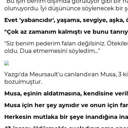
"Bu işin benim dışımda görülüyor gibi bir ha
olunuyordu. İyi düşününce söylenecek bir 
Evet 'yabancıdır', yaşama, sevgiye, aşka, 
"Çok az zamanım kalmıştı ve bunu tanrı
"Siz benim pederim falan değilsiniz. Ötekile
oldu. Dua etmemesini söyledim..."
Yazgı'da Meursault'u canlandıran Musa, 3 ki
bozulmuştur.
Musa, eşinin aldatmasına, kendisine verile
Musa için her şey aynıdır ve onun için f
Herkesin mutlaka bir şeye inandığına i