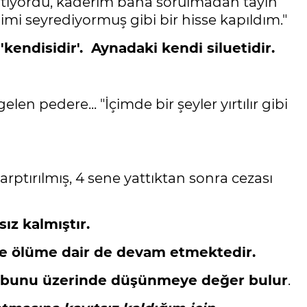
p bitiyordu, kaderim bana sorulmadan tayin
i seyrediyormuş gibi bir hisse kapıldım."
'kendisidir'. Aynadaki kendi siluetidir.
n pedere... "İçimde bir şeyler yırtılır gibi
rptırılmış, 4 sene yattıktan sonra cezası
ız kalmıştır.
m ve ölüme dair de devam etmektedir.
de bunu üzerinde düşünmeye değer bulur
.