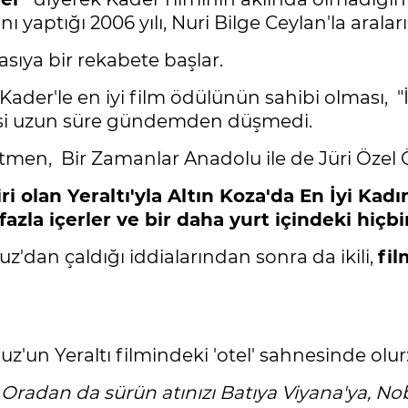
ını yaptığı 2006 yılı, Nuri Bilge Ceylan'la ara
asıya bir rekabete başlar.
ader'le en iyi film ödülünün sahibi olması, "
esi uzun süre gündemden düşmedi.
men, Bir Zamanlar Anadolu ile de Jüri Özel 
ri olan Yeraltı'yla Altın Koza'da En İyi Ka
a içerler ve bir daha yurt içindeki hiçbir
'dan çaldığı iddialarından sonra da ikili,
fil
un Yeraltı filmindeki 'otel' sahnesinde olur
 Oradan da sürün atınızı Batıya Viyana'ya, Nobe