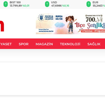
BIST 100
USD
EUR
13.799,89
%0,01
47,6986
%0,16
55,2463
%
İYASET
SPOR
MAGAZİN
TEKNOLOJİ
SAĞLIK