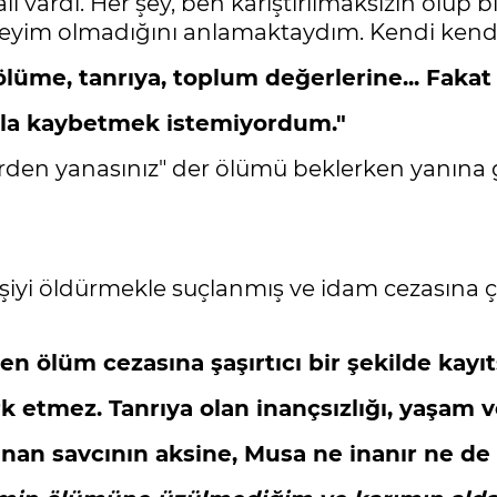
li vardı. Her şey, ben karıştırılmaksızın olu
şeyim olmadığını anlamaktaydım. Kendi kendim
ölüme, tanrıya, toplum değerlerine... Fakat 
yla kaybetmek istemiyordum."
rden yanasınız" der ölümü beklerken yanına gele
şiyi öldürmekle suçlanmış ve idam cezasına ça
n ölüm cezasına şaşırtıcı bir şekilde kayıts
ark etmez. Tanrıya olan inançsızlığı, yaşa
nanan savcının aksine, Musa ne inanır ne 