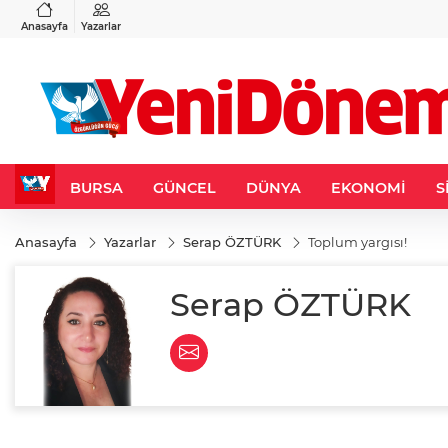
VND
GAU/TRY
3
%-0,22
0,0018
%0,36
6.693,73
%3,10
Anasayfa
Yazarlar
BURSA
GÜNCEL
DÜNYA
EKONOMİ
S
Anasayfa
Yazarlar
Serap ÖZTÜRK
Toplum yargısı!
Serap ÖZTÜRK