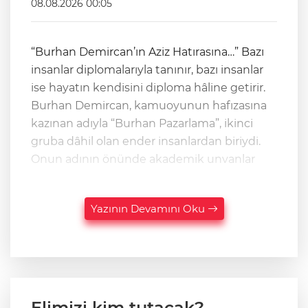
08.08.2026 00:05
“Burhan Demircan’ın Aziz Hatırasına…” Bazı
insanlar diplomalarıyla tanınır, bazı insanlar
ise hayatın kendisini diploma hâline getirir.
Burhan Demircan, kamuoyunun hafızasına
kazınan adıyla “Burhan Pazarlama”, ikinci
gruba dâhil olan ender insanlardan biriydi.
Onun adının önünde akademik unvanlar
Yazının Devamını Oku
Elimizi kim tutacak?