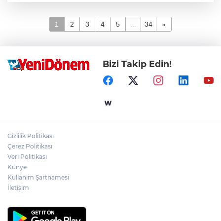
1
2
3
4
5
...
34
»
Bizi Takip Edin!
Gizlilik Politikası
Çerez Politikası
Veri Politikası
Künye
Kullanım Şartnamesi
İletişim