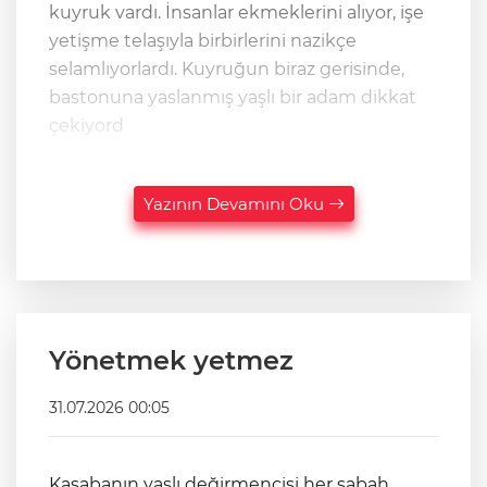
kuyruk vardı. İnsanlar ekmeklerini alıyor, işe
yetişme telaşıyla birbirlerini nazikçe
selamlıyorlardı. Kuyruğun biraz gerisinde,
bastonuna yaslanmış yaşlı bir adam dikkat
çekiyord
Yazının Devamını Oku
Yönetmek yetmez
31.07.2026 00:05
Kasabanın yaşlı değirmencisi her sabah