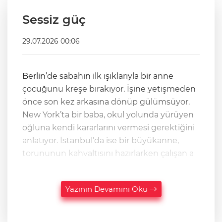
Sessiz güç
29.07.2026 00:06
Berlin’de sabahın ilk ışıklarıyla bir anne
çocuğunu kreşe bırakıyor. İşine yetişmeden
önce son kez arkasına dönüp gülümsüyor.
New York’ta bir baba, okul yolunda yürüyen
oğluna kendi kararlarını vermesi gerektiğini
anlatıyor. İstanbul’da ise bir büyükanne,
torununun kahvaltısını hazırlarken çalışan a
Yazının Devamını Oku