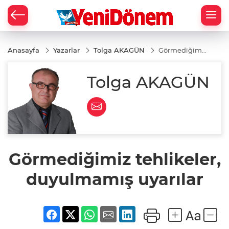
Zİ
Anasayfa
Yazarlar
Tolga AKAGÜN
Görmediğimiz
tehlikeler,
duyulmamış
uyarılar
Tolga AKAGÜN
Görmediğimiz tehlikeler,
duyulmamış uyarılar