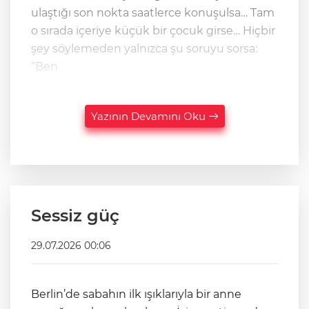
ulaştığı son nokta saatlerce konuşulsa… Tam
o sırada içeriye küçük bir çocuk girse… Hiçbir
şey söylemeden yalnızca şu soruyu sorsa:
“Ben
Yazının Devamını Oku
Sessiz güç
29.07.2026 00:06
Berlin’de sabahın ilk ışıklarıyla bir anne