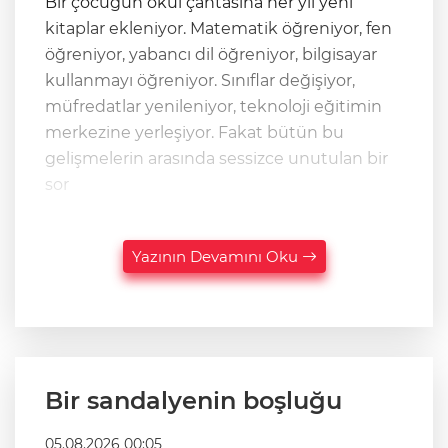
Bir çocuğun okul çantasına her yıl yeni
kitaplar ekleniyor. Matematik öğreniyor, fen
öğreniyor, yabancı dil öğreniyor, bilgisayar
kullanmayı öğreniyor. Sınıflar değişiyor,
müfredatlar yenileniyor, teknoloji eğitimin
merkezine yerleşiyor. Fakat bütün bu
gelişmelerin arasında sessizce unutulan bir
sor
Yazının Devamını Oku
Bir sandalyenin boşluğu
05.08.2026 00:05