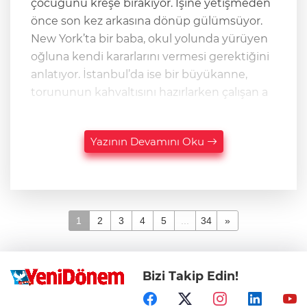
çocuğunu kreşe bırakıyor. İşine yetişmeden
önce son kez arkasına dönüp gülümsüyor.
New York’ta bir baba, okul yolunda yürüyen
oğluna kendi kararlarını vermesi gerektiğini
anlatıyor. İstanbul’da ise bir büyükanne,
torununun kahvaltısını hazırlarken çalışan a
Yazının Devamını Oku
1
2
3
4
5
...
34
»
Bizi Takip Edin!