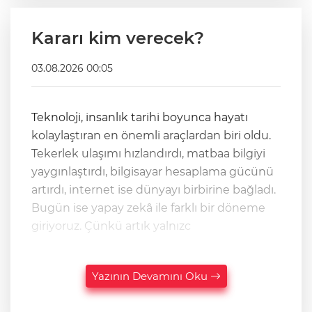
Kararı kim verecek?
03.08.2026 00:05
Teknoloji, insanlık tarihi boyunca hayatı
kolaylaştıran en önemli araçlardan biri oldu.
Tekerlek ulaşımı hızlandırdı, matbaa bilgiyi
yaygınlaştırdı, bilgisayar hesaplama gücünü
artırdı, internet ise dünyayı birbirine bağladı.
Bugün ise yapay zekâ ile farklı bir döneme
giriyoruz. Çünkü artık yalnızc
Yazının Devamını Oku