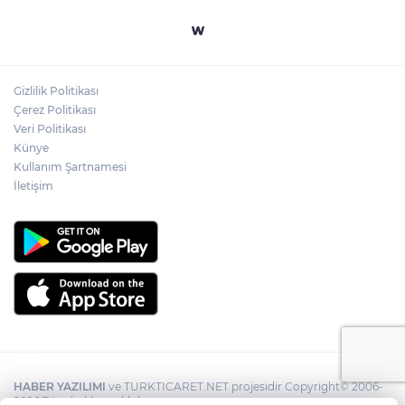
Gizlilik Politikası
Çerez Politikası
Veri Politikası
Künye
Kullanım Şartnamesi
İletişim
HABER YAZILIMI
ve TURKTICARET.NET projesidir Copyright© 2006-
2026 Tüm hakları saklıdır.