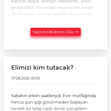
kazınan adıyla “Burhan Pazarlama”, ikinci
gruba dâhil olan ender insanlardan biriydi.
Onun adının önünde akademik unvanlar
Yazının Devamını Oku
Elimizi kim tutacak?
07.08.2026 00:05
Sabahın erken saatleriydi. Evin mutfağında
henüz gün ışığı görünmeden başlayan
tanıdık bir telaş vardı. Anne, çocukların