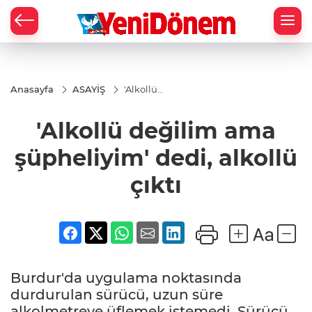
Zİ
Anasayfa
ASAYİŞ
'Alkollü
değilim
ama
'Alkollü değilim ama
şüpheliyim'
dedi,
alkollü çıktı
şüpheliyim' dedi, alkollü
çıktı
Burdur'da uygulama noktasında
durdurulan sürücü, uzun süre
alkolmetreye üflemek istemedi. Sürücü