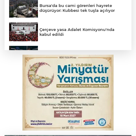
Bursa'da bu cami görenleri hayrete
düşürüyor: Kubbesi tek tuşla açılıyor
Çerçeve yasa Adalet Komisyonu'nda
kabul edildi
Bursa’da yasa dışı bahis operasyonu: 3
kişi tutuklandı
Büyükşehir Harmancık'ta da yolları
yeniliyor
İnegöl’de yangın paniği! Apartmana
sıçrayan alevler söndürüldü
Fetih coşkusu Keles'e taşındı