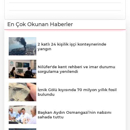
En Çok Okunan Haberler
2 katlı 24 kişilik işçi konteynerinde
yangın
Nilüfer'de kent rehberi ve imar durumu
sorgulama yenilendi
İznik Gölü kıyısında 70 milyon yıllık fosil
bulundu
Başkan Aydın Osmangazi’nin nabzını
sahada tuttu