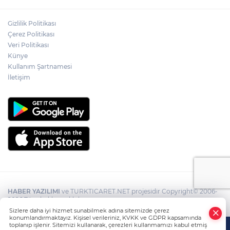
Gizlilik Politikası
Çerez Politikası
Veri Politikası
Künye
Kullanım Şartnamesi
İletişim
HABER YAZILIMI
ve TURKTICARET.NET projesidir Copyright© 2006-
2026 Tüm hakları saklıdır.
Sizlere daha iyi hizmet sunabilmek adına sitemizde çerez
konumlandırmaktayız. Kişisel verileriniz, KVKK ve GDPR kapsamında
toplanıp işlenir. Sitemizi kullanarak, çerezleri kullanmamızı kabul etmiş