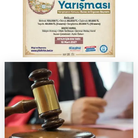
Uludağ İçecek, 1. FC Nürnberg’in resmi
sponsoru oldu
Erguvan Bayramı minyatür sanatıyla
geleceğe taşınacak
Başkan Aydın Osmangazi’nin nabzını
sahada tuttu