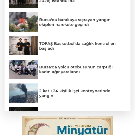
2026) İstanbul'da
Bursa'da barakaya sıçrayan yangın
ekipleri harekete geçirdi
TOFAŞ Basketbol'da sağlık kontrolleri
başladı
Bursa'da yolcu otobüsünün çarptığı
kadın ağır yaralandı
2 katlı 24 kişilik işçi konteynerinde
yangın
Polisin 'dur' ihtarına uymadı, ceza
duvarına tosladı