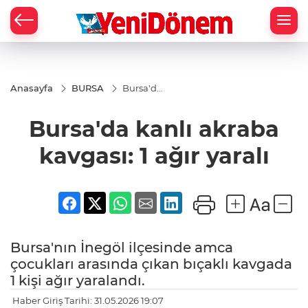
Zİ
Anasayfa
BURSA
Bursa'da
kanlı
akraba
Bursa'da kanlı akraba
kavgası:
1 ağır
yaralı
kavgası: 1 ağır yaralı
Bursa'nın İnegöl ilçesinde amca
çocukları arasında çıkan bıçaklı kavgada
1 kişi ağır yaralandı.
Haber Giriş Tarihi: 31.05.2026 19:07