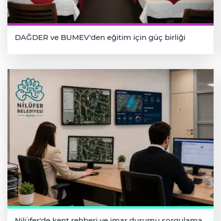
DAĞDER ve BUMEV'den eğitim için güç birliği
Nilüfer'de kent rehberi ve imar durumu sorgulama