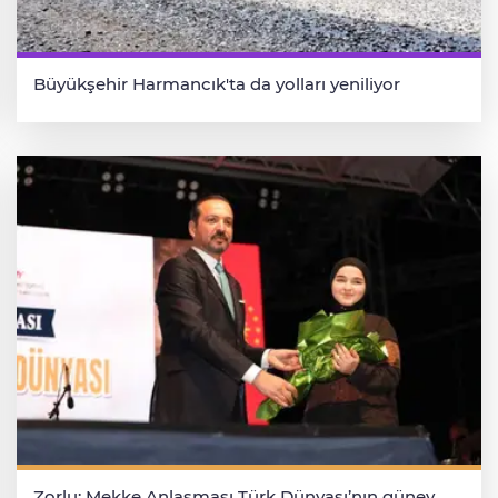
Büyükşehir Harmancık'ta da yolları yeniliyor
Zorlu: Mekke Anlaşması Türk Dünyası’nın güney