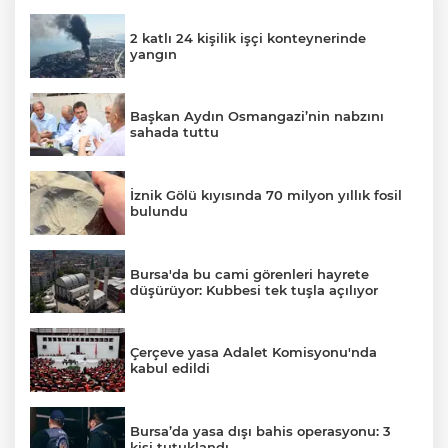
2 katlı 24 kişilik işçi konteynerinde
yangın
Başkan Aydın Osmangazi’nin nabzını
sahada tuttu
İznik Gölü kıyısında 70 milyon yıllık fosil
bulundu
Bursa'da bu cami görenleri hayrete
düşürüyor: Kubbesi tek tuşla açılıyor
Çerçeve yasa Adalet Komisyonu'nda
kabul edildi
Bursa’da yasa dışı bahis operasyonu: 3
kişi tutuklandı