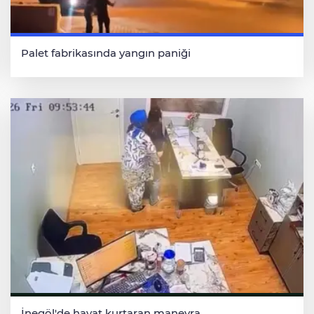
Palet fabrikasında yangın paniği
İnegöl'de hayat kurtaran manevra