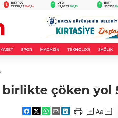
BIST 100
USD
EUR
13.779,39
%-0,14
47,6787
%0,18
55,1254
%
İYASET
SPOR
MAGAZİN
TEKNOLOJİ
SAĞLIK
u
a birlikte çöken yol 