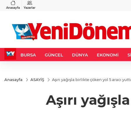
VND
GAU/TRY
3
%-0,22
0,0018
%0,32
6.660,55
%2,59
Anasayfa
Yazarlar
BURSA
GÜNCEL
DÜNYA
EKONOMİ
S
Anasayfa
ASAYİŞ
Aşırı yağışla birlikte çöken yol 5 aracı yutt
Aşırı yağışl