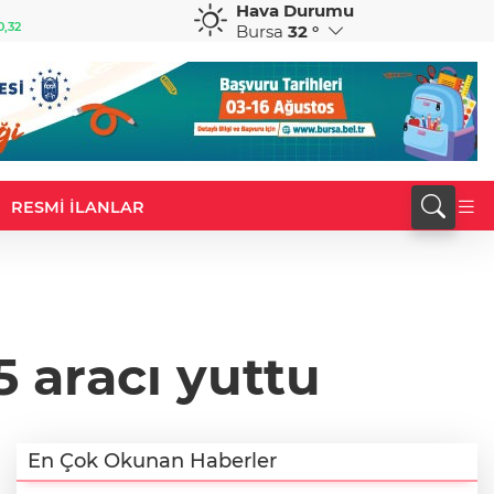
Hava Durumu
GBP
CHF
0,32
64,3468
%0,38
59,0083
%0,82
Bursa
32 °
RESMİ İLANLAR
5 aracı yuttu
En Çok Okunan Haberler