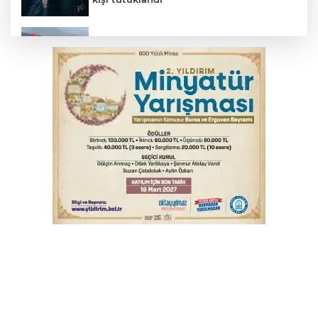
THY temmuzda yolcu rekoru kırdı
Trabzonspor'da Folcarelli ameliyat oldu
Serbest piyasada döviz fiyatları
6. Perseid Meteor Yağmuru Gözlem
Etkinliği Karacabey'de gökyüzü
tutkunlarını buluşturacak