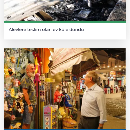
Alevlere teslim olan ev küle döndü