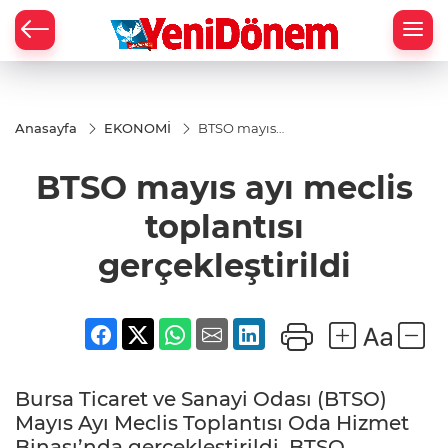
Zİ
Anasayfa
EKONOMİ
BTSO mayıs
ayı meclis
toplantısı
BTSO mayıs ayı meclis
gerçekleştirildi
toplantısı
gerçekleştirildi
Bursa Ticaret ve Sanayi Odası (BTSO)
Mayıs Ayı Meclis Toplantısı Oda Hizmet
Binası’nda gerçekleştirildi. BTSO