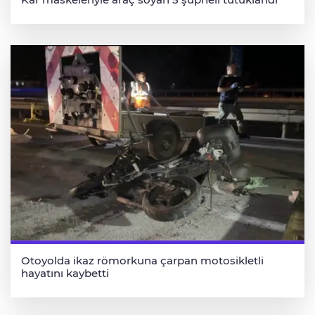
Otoyolda ikaz römorkuna çarpan motosikletli
hayatını kaybetti