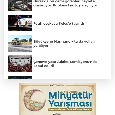
Bursa'da bu cami görenleri hayrete
düşürüyor: Kubbesi tek tuşla açılıyor
Fetih coşkusu Keles'e taşındı
Büyükşehir Harmancık'ta da yolları
yeniliyor
Çerçeve yasa Adalet Komisyonu'nda
kabul edildi
Bursa’da yasa dışı bahis operasyonu: 3
kişi tutuklandı
İnegöl’de yangın paniği! Apartmana
sıçrayan alevler söndürüldü