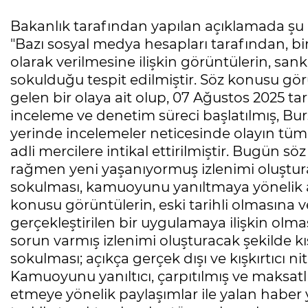
Bakanlık tarafından yapılan açıklamada şu if
"Bazı sosyal medya hesapları tarafından, bir
olarak verilmesine ilişkin görüntülerin, san
sokulduğu tespit edilmiştir. Söz konusu gö
gelen bir olaya ait olup, 07 Ağustos 2025 ta
inceleme ve denetim süreci başlatılmış, Bu
yerinde incelemeler neticesinde olayın tüm 
adli mercilere intikal ettirilmiştir. Bugün s
rağmen yeni yaşanıyormuş izlenimi oluştura
sokulması, kamuoyunu yanıltmaya yönelik aç
konusu görüntülerin, eski tarihli olmasına 
gerçekleştirilen bir uygulamaya ilişkin olmas
sorun varmış izlenimi oluşturacak şekilde kış
sokulması; açıkça gerçek dışı ve kışkırtıcı ni
Kamuoyunu yanıltıcı, çarpıtılmış ve maksatlı
etmeye yönelik paylaşımlar ile yalan haber 