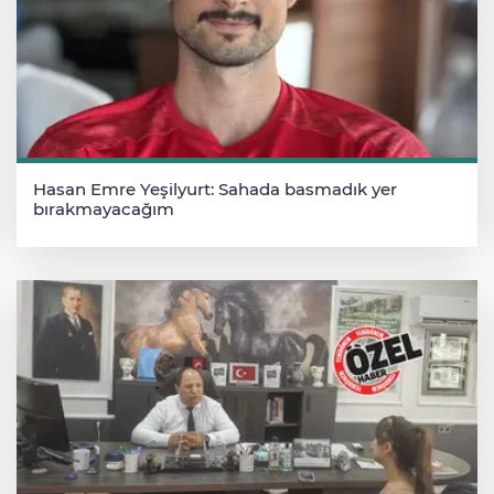
Hasan Emre Yeşilyurt: Sahada basmadık yer
bırakmayacağım