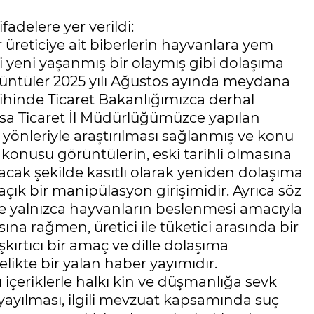
adelere yer verildi:
 üreticiye ait biberlerin hayvanlara yem
ki yeni yaşanmış bir olaymış gibi dolaşıma
rüntüler 2025 yılı Ağustos ayında meydana
rihinde Ticaret Bakanlığımızca derhal
rsa Ticaret İl Müdürlüğümüzce yapılan
yönleriyle araştırılması sağlanmış ve konu
öz konusu görüntülerin, eski tarihli olmasına
cak şekilde kasıtlı olarak yeniden dolaşıma
ık bir manipülasyon girişimidir. Ayrıca söz
ve yalnızca hayvanların beslenmesi amacıyla
ına rağmen, üretici ile tüketici arasında bir
kırtıcı bir amaç ve dille dolaşıma
telikte bir yalan haber yayımıdır.
 içeriklerle halkı kin ve düşmanlığa sevk
yayılması, ilgili mevzuat kapsamında suç