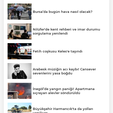
Bursa’da bugün hava nasıl olacak?
Nilüfer'de kent rehberi ve imar durumu
sorgulama yenilendi
Fetih coşkusu Keles'e taşındı
Arabesk müziğin acı kaybı! Cansever
sevenlerini yasa boğdu
İnegöl’de yangın paniği! Apartmana
sıçrayan alevler söndürüldü
Büyükşehir Harmancık'ta da yolları
yeniliyor