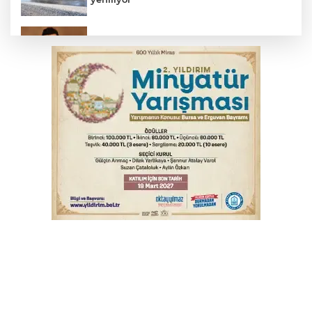
Elektrik akımına kapılan işçi hayatını
kaybetti
İş makinesinin camına kafasını çarpan
operatör yaralandı
Babasını ziyarete giderken kazada
hayatını kaybetti
İnegöl'de orman yangını; Havadan ve
karadan müdahale başlatıldı