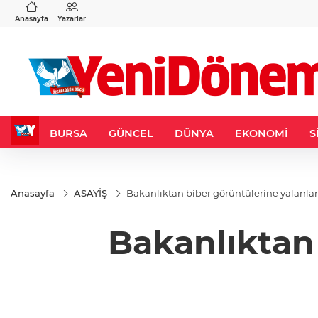
VND
GAU/TRY
3
%-0,22
0,0018
%0,32
6.660,55
%2,59
Anasayfa
Yazarlar
BURSA
GÜNCEL
DÜNYA
EKONOMİ
S
Anasayfa
ASAYİŞ
Bakanlıktan biber görüntülerine yalanl
Bakanlıktan