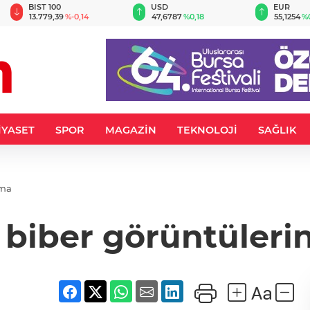
BIST 100
USD
EUR
13.779,39
%-0,14
47,6787
%0,18
55,1254
%
İYASET
SPOR
MAGAZİN
TEKNOLOJİ
SAĞLIK
ama
 biber görüntüleri