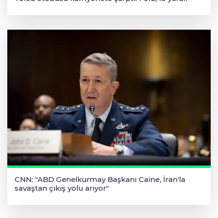
CNN: "ABD Genelkurmay Başkanı Caine, İran'la
savaştan çıkış yolu arıyor"