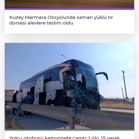
Kuzey Marmara Otoyolunda saman yüklü tır
dorsesi alevlere teslim oldu
Yolcu otobüsü kamyonete çarptı: 1 ölü, 15 yaralı