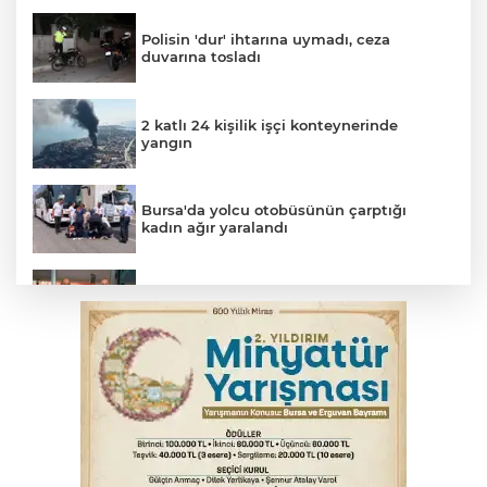
Polisin 'dur' ihtarına uymadı, ceza
duvarına tosladı
2 katlı 24 kişilik işçi konteynerinde
yangın
Bursa'da yolcu otobüsünün çarptığı
kadın ağır yaralandı
Uludağ İçecek, 1. FC Nürnberg’in resmi
sponsoru oldu
Başkan Aydın Osmangazi’nin nabzını
sahada tuttu
Erguvan Bayramı minyatür sanatıyla
geleceğe taşınacak