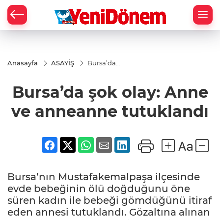
Zİ
Anasayfa
ASAYİŞ
Bursa’da
şok olay:
Anne ve
Bursa’da şok olay: Anne
anneanne
tutuklandı
ve anneanne tutuklandı
Bursa’nın Mustafakemalpaşa ilçesinde
evde bebeğinin ölü doğduğunu öne
süren kadın ile bebeği gömdüğünü itiraf
eden annesi tutuklandı. Gözaltına alınan