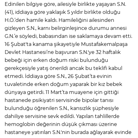
Edinilen bilgiye göre, ailesiyle birlikte yaşayan S.N.
(41), iddiaya göre yaklaşık 5 yıldır birlikte olduğu
H.Ö.’den hamile kaldı. Hamileliğini ailesinden
gizleyen S.N., karnı belirginleşince durumu annesi
G.N.’e söyledi, babasından ise saklamaya devam etti.
16 Şubat'ta kanama şikayetiyle Mustafakemalpaşa
Devlet Hastanesi’ne başvuran S.N.'ye 32 haftalık
bebeği için erken doğum riski bulunduğu
gerekçesiyle yatış önerildi ancak bu teklifi kabul
etmedi. İddiaya göre S.N., 26 Şubat’ta evinin
tuvaletinde erken doğum yaparak bir kız bebek
dünyaya getirdi. 11 Mart’ta muayene için gittiği
hastanede psikiyatri servisinde bipolar tanısı
bulunduğu öğrenilen S.N., kansızlık şüphesiyle
dahiliye servisine sevk edildi. Yapılan tahlillerde
hemoglobin değerinin düşük çıkması üzerine
hastaneye yatırılan S.N.'nin burada ağlayarak evinde