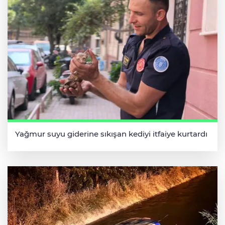
Yağmur suyu giderine sıkışan kediyi itfaiye kurtardı