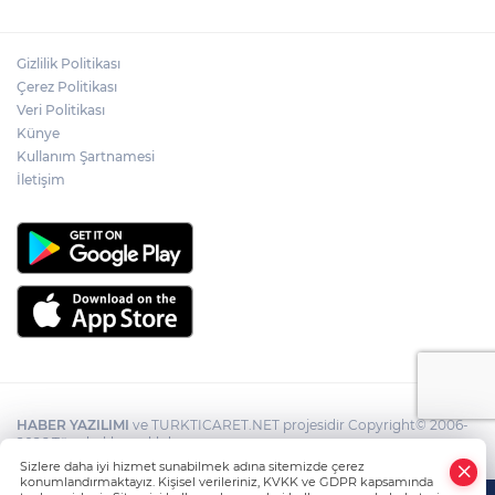
Gizlilik Politikası
Çerez Politikası
Veri Politikası
Künye
Kullanım Şartnamesi
İletişim
HABER YAZILIMI
ve TURKTICARET.NET projesidir Copyright© 2006-
2026 Tüm hakları saklıdır.
Sizlere daha iyi hizmet sunabilmek adına sitemizde çerez
konumlandırmaktayız. Kişisel verileriniz, KVKK ve GDPR kapsamında