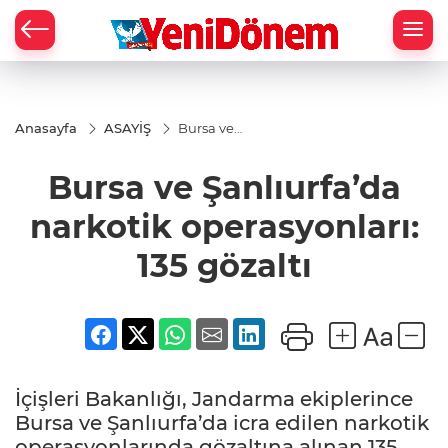
Zİ
Anasayfa
ASAYİŞ
Bursa ve
Şanlıurfa’da
narkotik
Bursa ve Şanlıurfa’da
operasyonları:
135 gözaltı
narkotik operasyonları:
135 gözaltı
İçişleri Bakanlığı, Jandarma ekiplerince
Bursa ve Şanlıurfa’da icra edilen narkotik
operasyonlarında gözaltına alınan 135