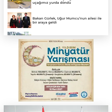
uçağımız yurda döndü
Bakan Gürlek, Uğur Mumcu’nun ailesi ile
bir araya geldi
Benzine dev indirim! Pompaya fiyatlarına
yansıyacak mı?
YENİ Parti Genel Başkanı Özel'den
Çerçeve Yasa yorumu
Serbest piyasada döviz fiyatları
Serbest piyasada altın fiyatları...