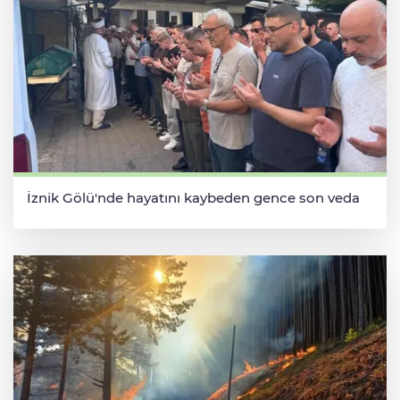
İznik Gölü'nde hayatını kaybeden gence son veda