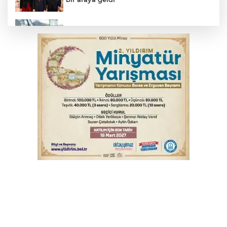
Benzine dev indirim! Pompaya fiyatlarına
yansıyacak mı?
YENİ Parti Genel Başkanı Özel'den
Çerçeve Yasa yorumu
Serbest piyasada döviz fiyatları
Serbest piyasada altın fiyatları...