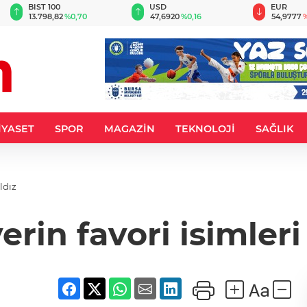
BIST 100
USD
EUR
13.798,82
%0,70
47,6920
%0,16
54,9777
%
İYASET
SPOR
MAGAZİN
TEKNOLOJİ
SAĞLIK
ldız
rin favori isimleri