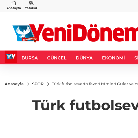
VND
GAU/TRY
3
%-0,22
0,0018
%0,28
6.544,61
%0,80
Anasayfa
Yazarlar
BURSA
GÜNCEL
DÜNYA
EKONOMİ
S
Anasayfa
SPOR
Türk futbolseverin favori isimleri Güler ve Yı
Türk futbolseve