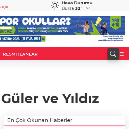
Hava Durumu
GBP
CHF
-0,01
64,1981
%0,08
58,6690
%0,19
Bursa
32 °
RESMİ İLANLAR
 Güler ve Yıldız
En Çok Okunan Haberler