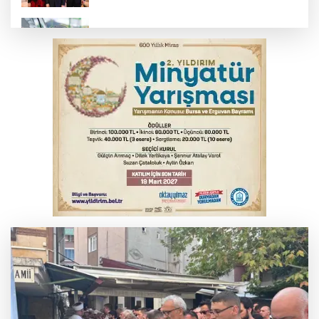
Benzine dev indirim! Pompaya fiyatlarına
yansıyacak mı?
Serbest piyasada döviz fiyatları
MSB: YAŞ kararları devletimize ve
milletimize hayırlı olsun
Serbest piyasada altın fiyatları...