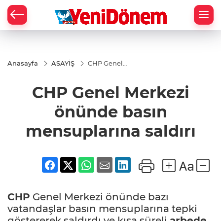
Zİ
Anasayfa
ASAYİŞ
CHP Genel
Merkezi
önünde basın
CHP Genel Merkezi
mensuplarına
saldırı
önünde basın
mensuplarına saldırı
CHP
Genel Merkezi önünde bazı
vatandaşlar basın mensuplarına tepki
göstererek saldırdı ve kısa süreli
arbede