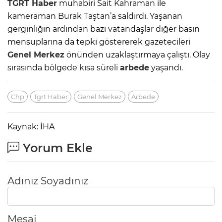
TGRT Haber
muhabiri Sait Kahraman ile
kameraman Burak Taştan’a saldırdı. Yaşanan
gerginliğin ardından bazı vatandaşlar diğer basın
mensuplarına da tepki göstererek gazetecileri
Genel Merkez
önünden uzaklaştırmaya çalıştı. Olay
sırasında bölgede kısa süreli
arbede
yaşandı.
Chp
Tgrt Haber
Genel Merkez
Arbede
Kaynak: İHA
Yorum Ekle
Adınız Soyadınız
Mesaj