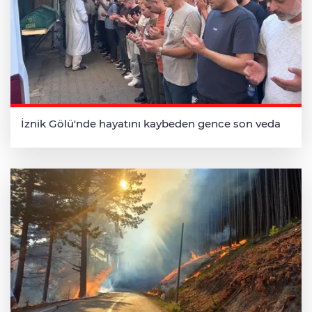
İznik Gölü'nde hayatını kaybeden gence son veda