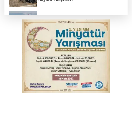
İnegöl'de orman yangını; Havadan ve
karadan müdahale başlatıldı
Beyaz Saray ile Taylor Swift arasında telif
savaşı
Bursa'da Mustafa Keser'den müzik ve
kahkaha dolu gece
Bursa'da binlerce kişi meteor yağmuru
için bir araya geldi