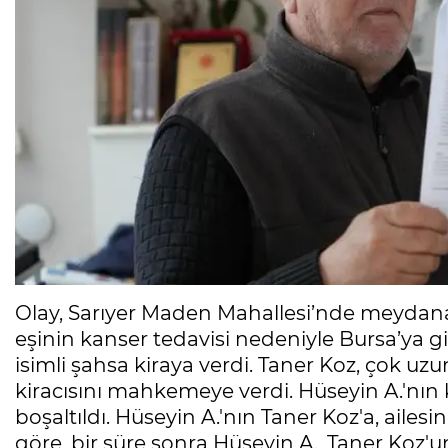
Olay, Sarıyer Maden Mahallesi’nde meydana 
eşinin kanser tedavisi nedeniyle Bursa’ya g
isimli şahsa kiraya verdi. Taner Koz, çok uz
kiracısını mahkemeye verdi. Hüseyin A.'nı
boşaltıldı. Hüseyin A.'nın Taner Koz'a, ailesi
göre, bir süre sonra Hüseyin A., Taner Koz'un