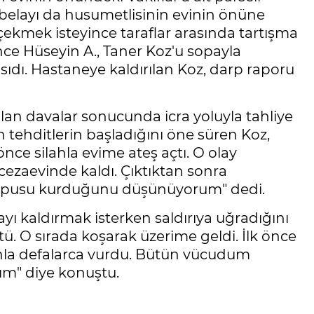
 tabelayı da husumetlisinin evinin önüne
çekmek isteyince taraflar arasında tartışma
ce Hüseyin A., Taner Koz'u sopayla
ıdı. Hastaneye kaldırılan Koz, darp raporu
çılan davalar sonucunda icra yoluyla tahliye
an tehditlerin başladığını öne süren Koz,
nce silahla evime ateş açtı. O olay
 cezaevinde kaldı. Çıktıktan sonra
in pusu kurduğunu düşünüyorum" dedi.
ı kaldırmak isterken saldırıya uğradığını
tü. O sırada koşarak üzerime geldi. İlk önce
unla defalarca vurdu. Bütün vücudum
m" diye konuştu.