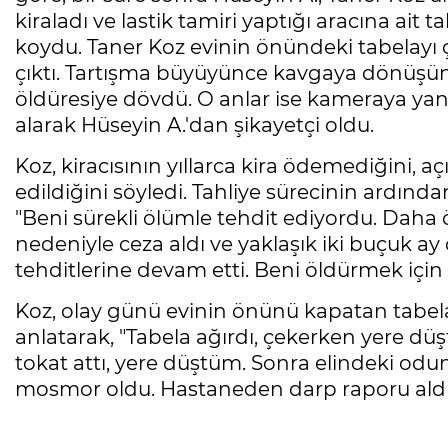
kiraladı ve lastik tamiri yaptığı aracına ait
koydu. Taner Koz evinin önündeki tabelayı 
çıktı. Tartışma büyüyünce kavgaya dönüşün
öldüresiye dövdü. O anlar ise kameraya yans
alarak Hüseyin A.'dan şikayetçi oldu.
Koz, kiracısının yıllarca kira ödemediğini, a
edildiğini söyledi. Tahliye sürecinin ardınd
"Beni sürekli ölümle tehdit ediyordu. Daha ö
nedeniyle ceza aldı ve yaklaşık iki buçuk ay
tehditlerine devam etti. Beni öldürmek iç
Koz, olay günü evinin önünü kapatan tabelay
anlatarak, "Tabela ağırdı, çekerken yere düş
tokat attı, yere düştüm. Sonra elindeki od
mosmor oldu. Hastaneden darp raporu aldı