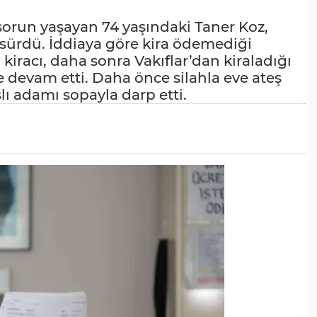
ır sorun yaşayan 74 yaşındaki Taner Koz,
 sürdü. İddiaya göre kira ödemediği
 kiracı, daha sonra Vakıflar’dan kiraladığı
 devam etti. Daha önce silahla eve ateş
şlı adamı sopayla darp etti.