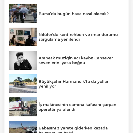
Bursa’da bugün hava nasıl olacak?
Nilüfer'de kent rehberi ve imar durumu
sorgulama yenilendi
Arabesk müziğin acı kaybı! Cansever
sevenlerini yasa boğdu
Büyükşehir Harmancık'ta da yolları
yeniliyor
İş makinesinin camına kafasını çarpan
operatör yaralandı
Babasını ziyarete giderken kazada
hayatını kaybetti