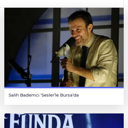
Salih Bademci ‘Sesler’le Bursa’da