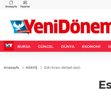
VND
GAU/TRY
3
%-0,22
0,0018
%0,32
6.660,55
%2,59
Anasayfa
Yazarlar
BURSA
GÜNCEL
DÜNYA
EKONOMİ
S
Anasayfa
ASAYİŞ
Eski kiracı dehşet saçtı
Es