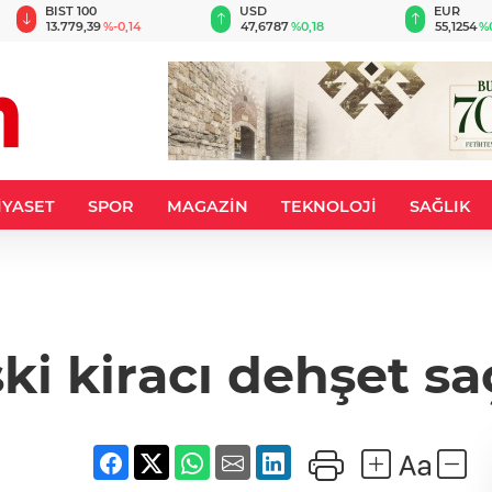
BIST 100
USD
EUR
13.779,39
%-0,14
47,6787
%0,18
55,1254
%
İYASET
SPOR
MAGAZİN
TEKNOLOJİ
SAĞLIK
ki kiracı dehşet sa