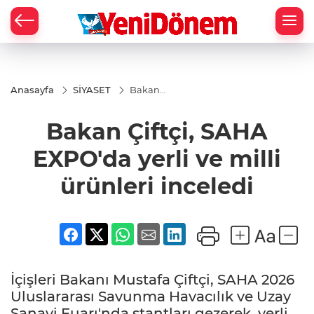
Zİ
Anasayfa
SİYASET
Bakan
Çiftçi,
SAHA
Bakan Çiftçi, SAHA
EXPO'da
yerli ve
milli
EXPO'da yerli ve milli
ürünleri
inceledi
ürünleri inceledi
İçişleri Bakanı Mustafa Çiftçi, SAHA 2026
Uluslararası Savunma Havacılık ve Uzay
Sanayi Fuarı'nda stantları gezerek, yerli