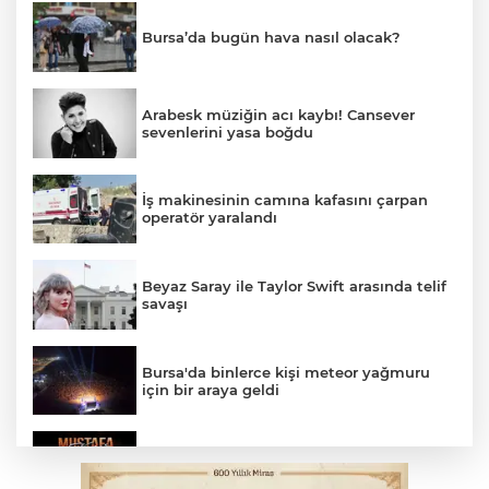
Bursa’da bugün hava nasıl olacak?
Arabesk müziğin acı kaybı! Cansever
sevenlerini yasa boğdu
İş makinesinin camına kafasını çarpan
operatör yaralandı
Beyaz Saray ile Taylor Swift arasında telif
savaşı
Bursa'da binlerce kişi meteor yağmuru
için bir araya geldi
Bursa'da Mustafa Keser'den müzik ve
kahkaha dolu gece