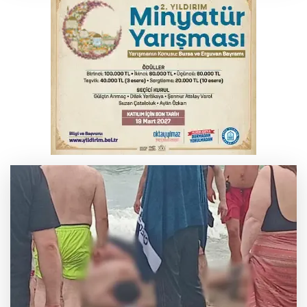
İnegöl'de orman yangını; Havadan ve
karadan müdahale başlatıldı
Bursa'da korkutan kazada 4 yaralı
Suça sürüklenen çocuk yasası TBMM'de
kabul edildi