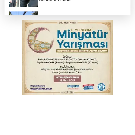
Osmangazi’de yeşil alanlar titizlikle
korunuyor
Bakan Yumaklı: 2 yangın söndürme
uçağımız yurda döndü
Bursa'da akıma kapılan mühendis ağır
yaralandı
Bursa'da tavuk çiftliğinde yangın