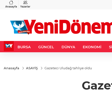
BGN
VND
%-0,45
28,0626
%0,37
0,0018
%0,14
Anasayfa
Yazarlar
BURSA
GÜNCEL
DÜNYA
EKONOMİ
S
Anasayfa
ASAYİŞ
Gazeteci Uludağ tahliye oldu
Gaze