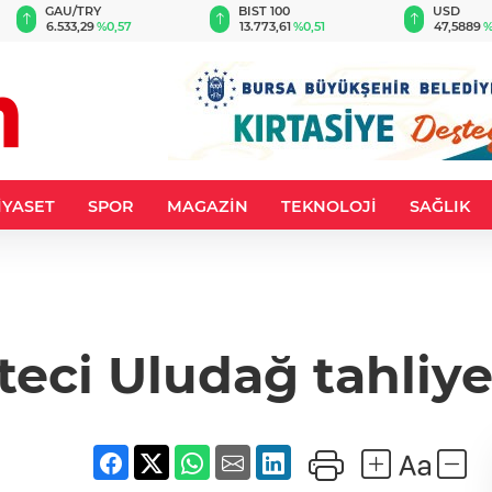
GAU/TRY
BIST 100
USD
6.533,29
%0,57
13.773,61
%0,51
47,5889
%
İYASET
SPOR
MAGAZİN
TEKNOLOJİ
SAĞLIK
teci Uludağ tahliye