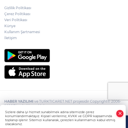
Gizlilik Politikası
Çerez Politikası
Veri Politikası
Künye
Kullanım Şartnamesi
İletişim
HABER YAZILIMI
ve TURKTICARET.NET projesidir Copyright© 2006-
2026 Tüm hakları saklıdır.
Sizlere daha iyi hizmet sunabilmek adına sitemizde çerez
konumlandırmaktayız. Kişisel verileriniz, KVKK ve GDPR kapsamında
toplanıp işlenir. Sitemizi kullanarak, çerezleri kullanmamızı kabul etmiş
olacaksınız.