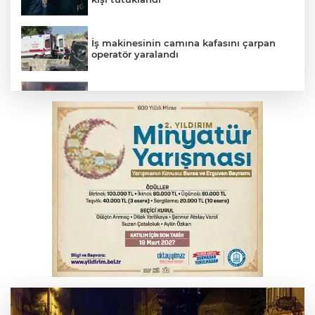
İş makinesinin camına kafasını çarpan
operatör yaralandı
İnegöl’de yangın paniği! Apartmana
sıçrayan alevler söndürüldü
Otomobil kanala uçtu: 2 yaralı
Bursa'da Mustafa Keser'den müzik ve
kahkaha dolu gece
Elektrik akımına kapılan işçi hayatını
kaybetti