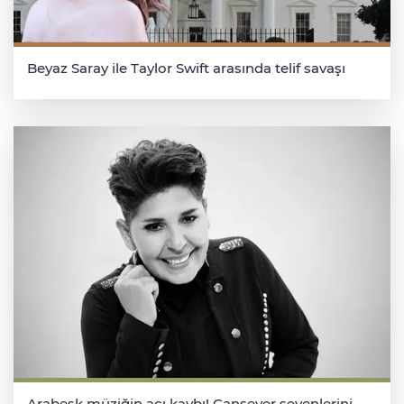
Beyaz Saray ile Taylor Swift arasında telif savaşı
Arabesk müziğin acı kaybı! Cansever sevenlerini