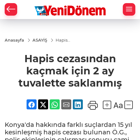
Zİ
Anasayfa
ASAYİŞ
Hapis
cezasından
kaçmak
Hapis cezasından
için 2 ay
tuvalette
saklanmış
kaçmak için 2 ay
tuvalette saklanmış
Konya'da hakkında farklı suçlardan 15 yıl
kesinleşmiş hapis cezası bulunan Ö.G.,
polis ekiplerinin çalışması sonucu cami