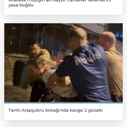
yasa boğdu
Tarihi Arapşükrü Sokağı'nda kavga: 2 gözaltı