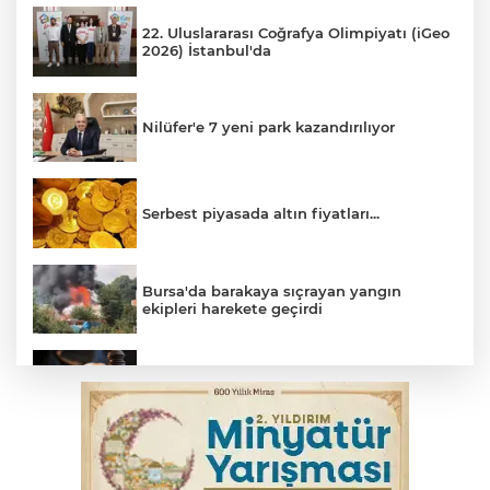
22. Uluslararası Coğrafya Olimpiyatı (iGeo
2026) İstanbul'da
Nilüfer'e 7 yeni park kazandırılıyor
Serbest piyasada altın fiyatları...
Bursa'da barakaya sıçrayan yangın
ekipleri harekete geçirdi
Yargıtay’dan primle çalışanlara müjde
TOFAŞ Basketbol'da sağlık kontrolleri
başladı