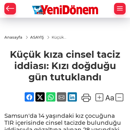
Zİ
Anasayfa
ASAYİŞ
Küçük
kıza cinsel
taciz
Küçük kıza cinsel taciz
iddiası:
Kızı
doğduğu
iddiası: Kızı doğduğu
gün
tutuklandı
gün tutuklandı
Samsun'da 14 yaşındaki kız çocuğuna
TIR içerisinde cinsel tacizde bulunduğu
iddiasıyla gözaltına alınan 28 yaşındaki