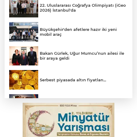
22. Uluslararası Coğrafya Olimpiyatı (iGeo
2026) İstanbul'da
Büyükşehir'den afetlere hazır iki yeni
mobil araç
Bakan Gürlek, Uğur Mumcu’nun ailesi ile
bir araya geldi
Serbest piyasada altın fiyatları...
Bursa’da bugün hava nasıl olacak?
Osmangazi’de iş arayanlara destek