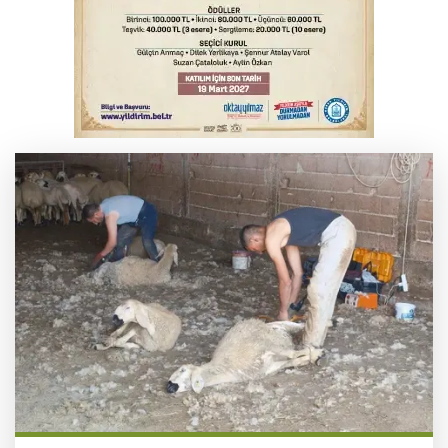
Yargıtay’dan primle çalışanlara müjde
YENİ Parti Genel Başkanı Özel'den
Çerçeve Yasa yorumu