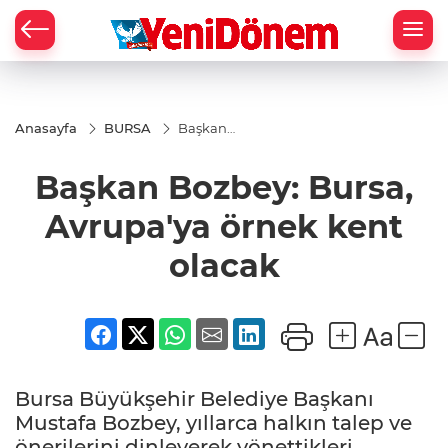
Zİ
Anasayfa
BURSA
Başkan
Bozbey:
Bursa,
Başkan Bozbey: Bursa,
Avrupa'ya
örnek
kent
Avrupa'ya örnek kent
olacak
olacak
Bursa Büyükşehir Belediye Başkanı
Mustafa Bozbey, yıllarca halkın talep ve
önerilerini dinleyerek yönettikleri