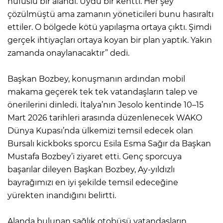
nüfuslu bir alandı. Uydu bir kentti. Her şey
çözülmüştü ama zamanın yöneticileri bunu hasıraltı
ettiler. O bölgede kötü yapılaşma ortaya çıktı. Şimdi
gerçek ihtiyaçları ortaya koyan bir plan yaptık. Yakın
zamanda onaylanacaktır” dedi.
Başkan Bozbey, konuşmanın ardından mobil
makama geçerek tek tek vatandaşların talep ve
önerilerini dinledi. İtalya’nın Jesolo kentinde 10–15
Mart 2026 tarihleri arasında düzenlenecek WAKO
Dünya Kupası’nda ülkemizi temsil edecek olan
Bursalı kickboks sporcu Esila Esma Sağır da Başkan
Mustafa Bozbey’i ziyaret etti. Genç sporcuya
başarılar dileyen Başkan Bozbey, Ay-yıldızlı
bayrağımızı en iyi şekilde temsil edeceğine
yürekten inandığını belirtti.
Alanda bulunan sağlık otobüsü vatandaşların