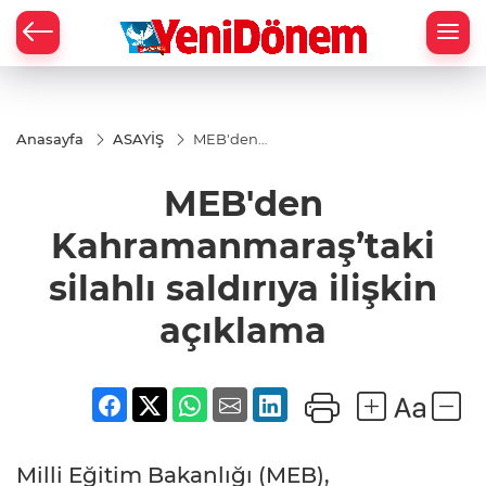
Zİ
Anasayfa
ASAYİŞ
MEB'den
Kahramanmaraş’taki
silahlı saldırıya ilişkin
MEB'den
açıklama
Kahramanmaraş’taki
silahlı saldırıya ilişkin
açıklama
Milli Eğitim Bakanlığı (MEB),