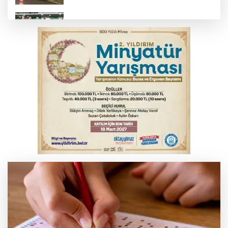
Bursaspor 1. Lig'e fırtına gibi döndü
Gençlerbirliği, Fenerbahçe maçı
hazırlıklarına başladı
Salih Bademci ‘Sesler’le Bursa’da
Bursa’da rahvan atları şampiyonluk için
koştu