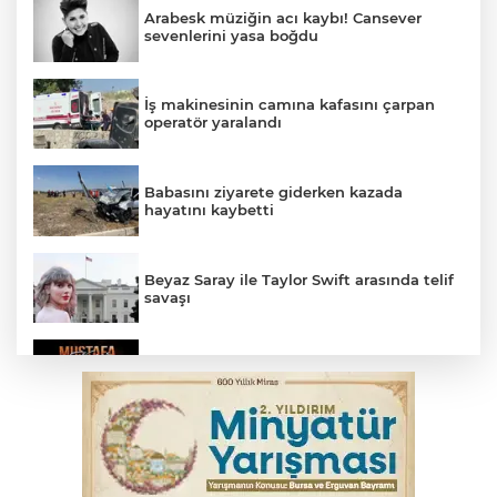
Arabesk müziğin acı kaybı! Cansever
sevenlerini yasa boğdu
İş makinesinin camına kafasını çarpan
operatör yaralandı
Babasını ziyarete giderken kazada
hayatını kaybetti
Beyaz Saray ile Taylor Swift arasında telif
savaşı
Bursa'da Mustafa Keser'den müzik ve
kahkaha dolu gece
İnegöl'de orman yangını; Havadan ve
karadan müdahale başlatıldı