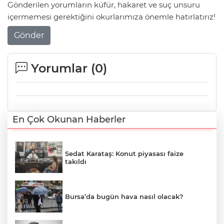
Gönderilen yorumların küfür, hakaret ve suç unsuru
içermemesi gerektiğini okurlarımıza önemle hatırlatırız!
Gönder
Yorumlar (
0
)
En Çok Okunan Haberler
Sedat Karataş: Konut piyasası faize
takıldı
Bursa’da bugün hava nasıl olacak?