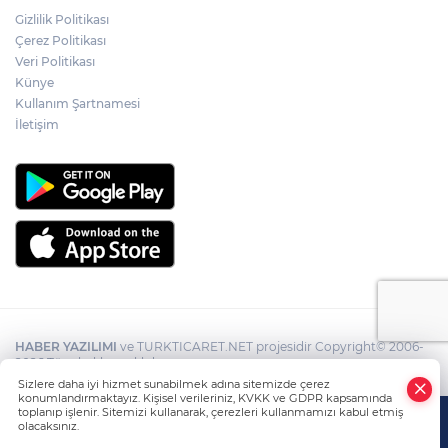
Gizlilik Politikası
Çerez Politikası
Veri Politikası
Künye
Kullanım Şartnamesi
İletişim
HABER YAZILIMI
ve TURKTICARET.NET projesidir Copyright© 2006-
2026 Tüm hakları saklıdır.
Sizlere daha iyi hizmet sunabilmek adına sitemizde çerez
konumlandırmaktayız. Kişisel verileriniz, KVKK ve GDPR kapsamında
toplanıp işlenir. Sitemizi kullanarak, çerezleri kullanmamızı kabul etmiş
olacaksınız.
Anasayfa
Haber Ara
Yazarlar