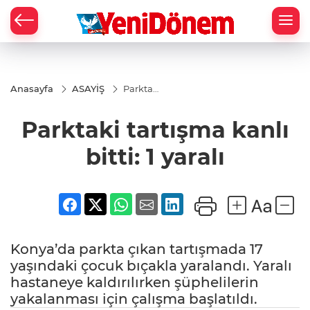
Zİ
Anasayfa
ASAYİŞ
Parktaki
tartışma
kanlı
Parktaki tartışma kanlı
bitti: 1
yaralı
bitti: 1 yaralı
Konya’da parkta çıkan tartışmada 17
yaşındaki çocuk bıçakla yaralandı. Yaralı
hastaneye kaldırılırken şüphelilerin
yakalanması için çalışma başlatıldı.