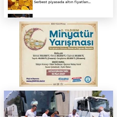
Serbest piyasada altın fiyatları...
Yargıtay’dan primle çalışanlara müjde
Bursa’da bugün hava nasıl olacak?
Osmangazi’de iş arayanlara destek
YENİ Parti Genel Başkanı Özel'den
Çerçeve Yasa yorumu