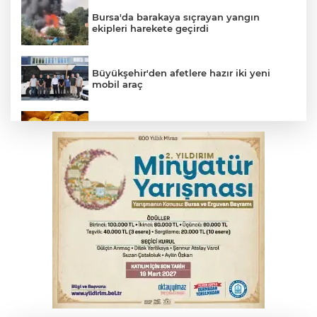
Bursa'da barakaya sıçrayan yangın
ekipleri harekete geçirdi
Büyükşehir'den afetlere hazır iki yeni
mobil araç
Serbest piyasada altın fiyatları...
Yargıtay’dan primle çalışanlara müjde
Osmangazi’de iş arayanlara destek
Bursa’da bugün hava nasıl olacak?