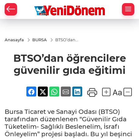
Zİ
Anasayfa
BURSA
BTSO’dan
öğrencilere
güvenilir
BTSO’dan öğrencilere
gıda
eğitimi
güvenilir gıda eğitimi
Bursa Ticaret ve Sanayi Odası (BTSO)
tarafından düzenlenen “Güvenilir Gıda
Tüketelim- Sağlıklı Beslenelim, İsrafı
Önleyelim” projesi başladı. Bu yıl beşinci