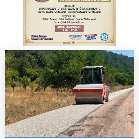
Babasını ziyarete giderken kazada
hayatını kaybetti
İnegöl'de orman yangını; Havadan ve
karadan müdahale başlatıldı