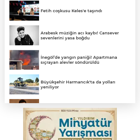
Fetih coşkusu Keles'e taşındı
Arabesk müziğin acı kaybı! Cansever
sevenlerini yasa boğdu
İnegöl’de yangın paniği! Apartmana
sıçrayan alevler söndürüldü
Büyükşehir Harmancık'ta da yolları
yeniliyor
Elektrik akımına kapılan işçi hayatını
kaybetti
İş makinesinin camına kafasını çarpan
operatör yaralandı