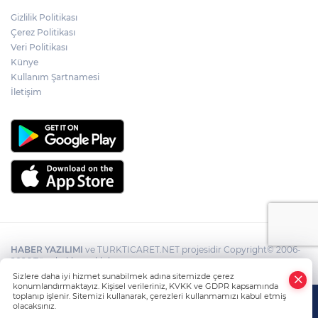
Gizlilik Politikası
Çerez Politikası
Veri Politikası
Künye
Kullanım Şartnamesi
İletişim
HABER YAZILIMI
ve TURKTICARET.NET projesidir Copyright© 2006-
2026 Tüm hakları saklıdır.
Sizlere daha iyi hizmet sunabilmek adına sitemizde çerez
konumlandırmaktayız. Kişisel verileriniz, KVKK ve GDPR kapsamında
toplanıp işlenir. Sitemizi kullanarak, çerezleri kullanmamızı kabul etmiş
olacaksınız.
Anasayfa
Haber Ara
Yazarlar