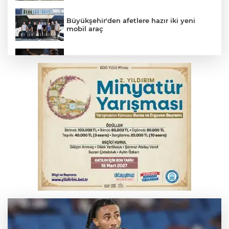
Büyükşehir'den afetlere hazır iki yeni
mobil araç
Yargıtay’dan primle çalışanlara müjde
Bakan Gürlek, Uğur Mumcu’nun ailesi ile
bir araya geldi
Serbest piyasada altın fiyatları...
Bursa’da bugün hava nasıl olacak?