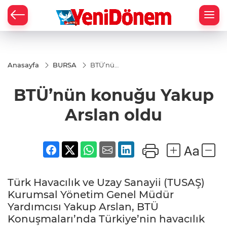
Zİ
Anasayfa
BURSA
BTÜ’nün
konuğu
Yakup
BTÜ’nün konuğu Yakup
Arslan
oldu
Arslan oldu
Türk Havacılık ve Uzay Sanayii (TUSAŞ)
Kurumsal Yönetim Genel Müdür
Yardımcısı Yakup Arslan, BTÜ
Konuşmaları’nda Türkiye’nin havacılık