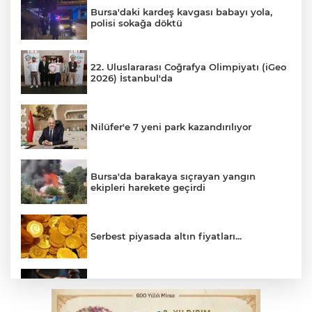
Bursa'daki kardeş kavgası babayı yola,
polisi sokağa döktü
22. Uluslararası Coğrafya Olimpiyatı (iGeo
2026) İstanbul'da
Nilüfer'e 7 yeni park kazandırılıyor
Bursa'da barakaya sıçrayan yangın
ekipleri harekete geçirdi
Serbest piyasada altın fiyatları...
Yargıtay’dan primle çalışanlara müjde