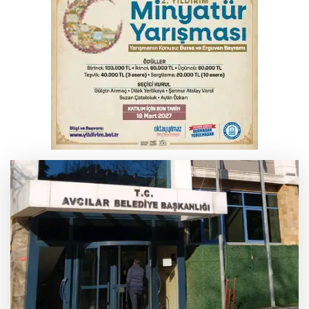
Bursa’da bugün hava nasıl olacak?
Osmangazi’de iş arayanlara destek
TOFAŞ Basketbol'da sağlık kontrolleri
başladı