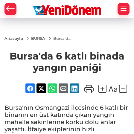
Zİ
Anasayfa
BURSA
Bursa'da
6 katlı
binada
Bursa'da 6 katlı binada
yangın
paniği
yangın paniği
Bursa'nın Osmangazi ilçesinde 6 katlı bir
binanın en üst katında çıkan yangın
mahalle sakinlerine korku dolu anlar
yaşattı. İtfaiye ekiplerinin hızlı