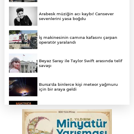
Arabesk müziğin acı kaybı! Cansever
sevenlerini yasa boğdu
İş makinesinin camına kafasını çarpan
operatör yaralandı
Beyaz Saray ile Taylor Swift arasında telif
savaşı
Bursa'da binlerce kişi meteor yağmuru
için bir araya geldi
Bursa'da Mustafa Keser'den müzik ve
kahkaha dolu gece
İnegöl'de orman yangını; Havadan ve