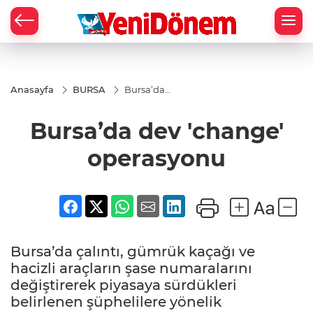
Zİ
Anasayfa
BURSA
Bursa’da
dev
'change'
Bursa’da dev 'change'
operasyonu
operasyonu
Bursa’da çalıntı, gümrük kaçağı ve
hacizli araçların şase numaralarını
değiştirerek piyasaya sürdükleri
belirlenen şüphelilere yönelik