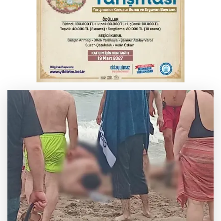
karadan müdahale başlatıldı
Bursa'da korkutan kazada 4 yaralı
Suça sürüklenen çocuk yasası TBMM'de
kabul edildi