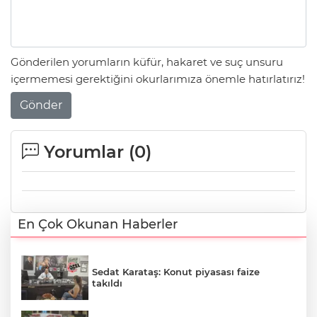
Gönderilen yorumların küfür, hakaret ve suç unsuru
içermemesi gerektiğini okurlarımıza önemle hatırlatırız!
Gönder
Yorumlar (
0
)
En Çok Okunan Haberler
Sedat Karataş: Konut piyasası faize
takıldı