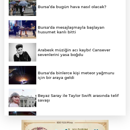
Bursa’da bugün hava nasıl olacak?
Bursa'da mesajlaşmayla başlayan
husumet kanlı bitti
Arabesk müziğin acı kaybı! Cansever
sevenlerini yasa boğdu
Bursa'da binlerce kişi meteor yağmuru
için bir araya geldi
Beyaz Saray ile Taylor Swift arasında telif
savaşı
Bursa’da drift atan sürücüye ceza yağdı