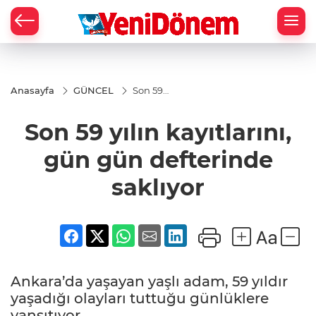
Zİ
Anasayfa
GÜNCEL
Son 59
yılın
kayıtlarını,
Son 59 yılın kayıtlarını,
gün gün
defterinde
saklıyor
gün gün defterinde
saklıyor
Ankara’da yaşayan yaşlı adam, 59 yıldır
yaşadığı olayları tuttuğu günlüklere
yansıtıyor.