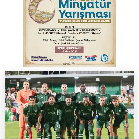
Bursa'da korkutan kazada 4 yaralı
Feci kaza yaşlı çifti hayattan kopardı
Yükseköğretim Kanununda değişiklik
Resmi Gazete'de