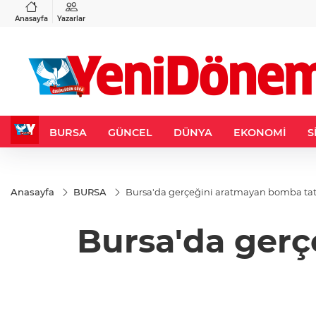
VND
GAU/TRY
6
%0,37
0,0018
%0,12
6.490,57
%-0,08
Anasayfa
Yazarlar
BURSA
GÜNCEL
DÜNYA
EKONOMİ
S
Anasayfa
BURSA
Bursa'da gerçeğini aratmayan bomba tat
Bursa'da gerç