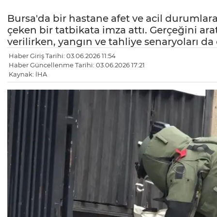
Bursa'da bir hastane afet ve acil durumlar
çeken bir tatbikata imza attı. Gerçeğini a
verilirken, yangın ve tahliye senaryoları d
Haber Giriş Tarihi: 03.06.2026 11:54
Haber Güncellenme Tarihi: 03.06.2026 17:21
Kaynak: İHA