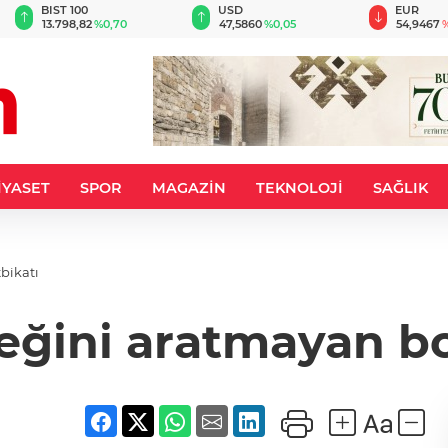
BIST 100
USD
EUR
13.798,82
%0,70
47,5860
%0,05
54,9467
%
İYASET
SPOR
MAGAZİN
TEKNOLOJİ
SAĞLIK
bikatı
eğini aratmayan b