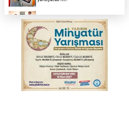
Bakan Gürlek, Uğur Mumcu’nun ailesi ile
bir araya geldi
Bursa'da alkollü sürücü mahalleyi savaş
alanına çevirdi
Serbest piyasada altın fiyatları...
Serbest piyasada döviz fiyatları