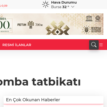
Hava Durumu
GBP
CHF
-0,09
64,1461
%0,14
58,5386
%-0,66
Bursa
32 °
RESMİ İLANLAR
omba tatbikatı
En Çok Okunan Haberler