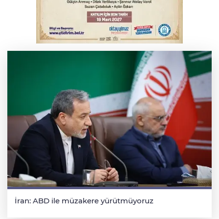
karadan müdahale başlatıldı
Bursa'da korkutan kazada 4 yaralı
İran: ABD ile müzakere yürütmüyoruz