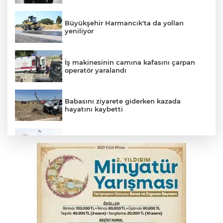
Büyükşehir Harmancık'ta da yolları
yeniliyor
İş makinesinin camına kafasını çarpan
operatör yaralandı
Babasını ziyarete giderken kazada
hayatını kaybetti
Beyaz Saray ile Taylor Swift arasında telif
savaşı
Bursa'da Mustafa Keser'den müzik ve
kahkaha dolu gece
İnegöl'de orman yangını; Havadan ve