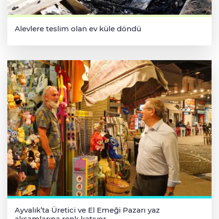
Alevlere teslim olan ev küle döndü
Ayvalık’ta Üretici ve El Emeği Pazarı yaz
akşamlarına renk katıyor