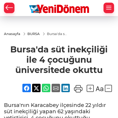
Zİ
Anasayfa
BURSA
Bursa'da süt
inekçiliği ile
4 çocuğunu
Bursa'da süt inekçiliği
üniversitede
okuttu
ile 4 çocuğunu
üniversitede okuttu
Bursa'nın Karacabey ilçesinde 22 yıldır
süt inekçiliği yapan 62 yaşındaki
yetiştirici, 4 çocuğunu okuttuğu