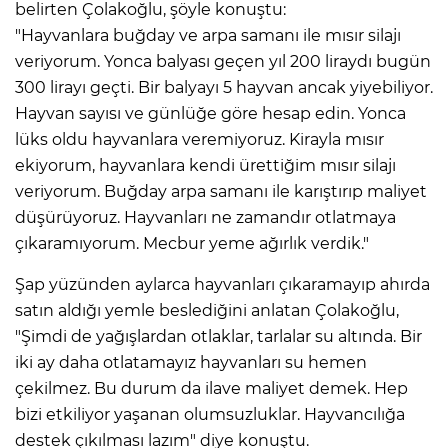
belirten Çolakoğlu, şöyle konuştu:
"Hayvanlara buğday ve arpa samanı ile mısır silajı
veriyorum. Yonca balyası geçen yıl 200 liraydı bugün
300 lirayı geçti. Bir balyayı 5 hayvan ancak yiyebiliyor.
Hayvan sayısı ve günlüğe göre hesap edin. Yonca
lüks oldu hayvanlara veremiyoruz. Kirayla mısır
ekiyorum, hayvanlara kendi ürettiğim mısır silajı
veriyorum. Buğday arpa samanı ile karıştırıp maliyet
düşürüyoruz. Hayvanları ne zamandır otlatmaya
çıkaramıyorum. Mecbur yeme ağırlık verdik."
Şap yüzünden aylarca hayvanları çıkaramayıp ahırda
satın aldığı yemle beslediğini anlatan Çolakoğlu,
"Şimdi de yağışlardan otlaklar, tarlalar su altında. Bir
iki ay daha otlatamayız hayvanları su hemen
çekilmez. Bu durum da ilave maliyet demek. Hep
bizi etkiliyor yaşanan olumsuzluklar. Hayvancılığa
destek çıkılması lazım" diye konuştu.