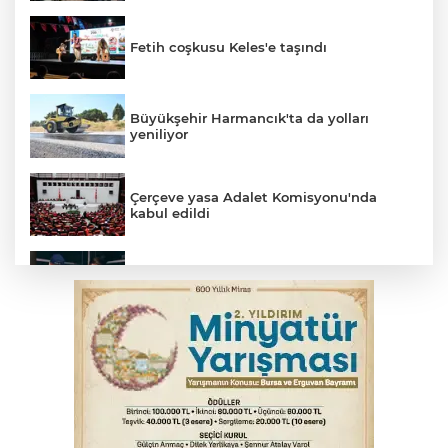
Fetih coşkusu Keles'e taşındı
Büyükşehir Harmancık'ta da yolları
yeniliyor
Çerçeve yasa Adalet Komisyonu'nda
kabul edildi
Bursa’da yasa dışı bahis operasyonu: 3
kişi tutuklandı
İnegöl’de yangın paniği! Apartmana
sıçrayan alevler söndürüldü
Serbest piyasada döviz fiyatları