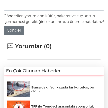
Gönderilen yorumların küfür, hakaret ve suç unsuru
içermemesi gerektiğini okurlarımıza önemle hatırlatırız!
Gönder
Yorumlar (
0
)
En Çok Okunan Haberler
Bursa'daki feci kazada bir kurtuluş, bir
ölüm
TFF ile Trendyol arasındaki sponsorluk