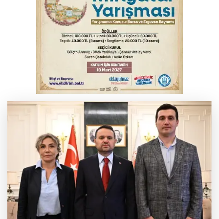
Benzine dev indirim! Pompaya fiyatlarına
yansıyacak mı?
Bursa'da otomobil motosikletle çarpıştı:
2'si çocuk 3 yaralı
Bursa'da alkollü sürücü mahalleyi savaş
alanına çevirdi