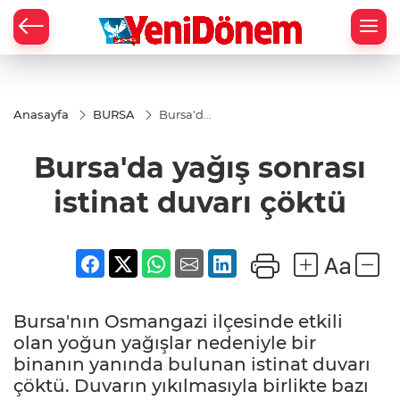
Zİ
Anasayfa
BURSA
Bursa'da
yağış
sonrası
Bursa'da yağış sonrası
istinat
duvarı
çöktü
istinat duvarı çöktü
Bursa'nın Osmangazi ilçesinde etkili
olan yoğun yağışlar nedeniyle bir
binanın yanında bulunan istinat duvarı
çöktü. Duvarın yıkılmasıyla birlikte bazı