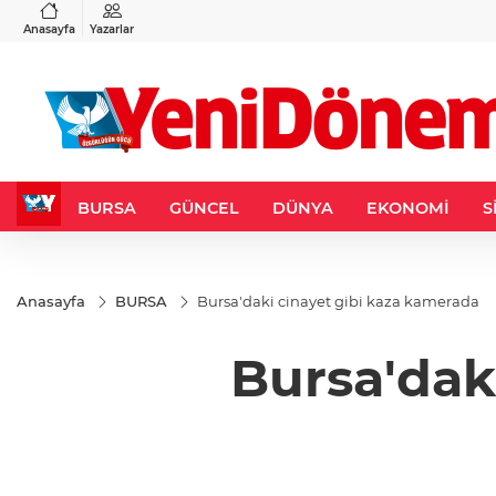
VND
GAU/TRY
3
%-0,22
0,0018
%0,36
6.605,94
%1,75
Anasayfa
Yazarlar
BURSA
GÜNCEL
DÜNYA
EKONOMİ
S
Anasayfa
BURSA
Bursa'daki cinayet gibi kaza kamerada
Bursa'dak