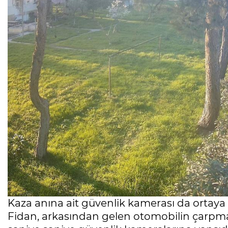
Kaza anına ait güvenlik kamerası da ortaya ç
Fidan, arkasından gelen otomobilin çarpmas