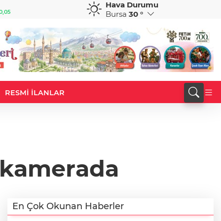
Hava Durumu
GBP
CHF
0,05
64,1841
%0,03
58,8349
%0,46
Bursa
30 °
RESMİ İLANLAR
a kamerada
En Çok Okunan Haberler