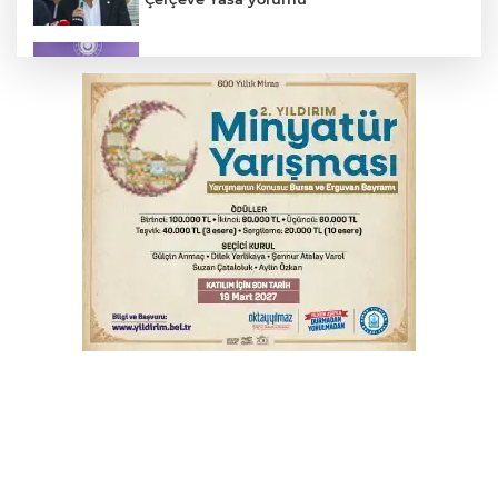
MSB: YAŞ kararları devletimize ve
milletimize hayırlı olsun
Osmangazi’de kaldırım işgaline geçit yok
Bursa’da bugün hava nasıl olacak?
Yargıtay’dan primle çalışanlara müjde