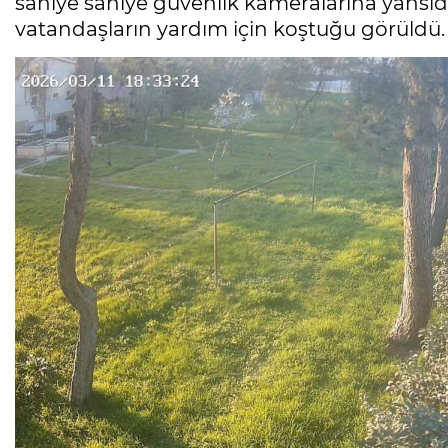
saniye saniye güvenlik kameralarına yansı
vatandaşların yardım için koştuğu görüldü.