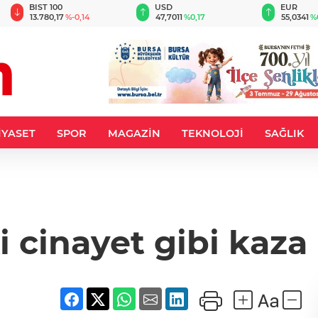
BIST 100
USD
EUR
13.780,17
%-0,14
47,7011
%0,17
55,0341
%
İYASET
SPOR
MAGAZİN
TEKNOLOJİ
SAĞLIK
i cinayet gibi kaz