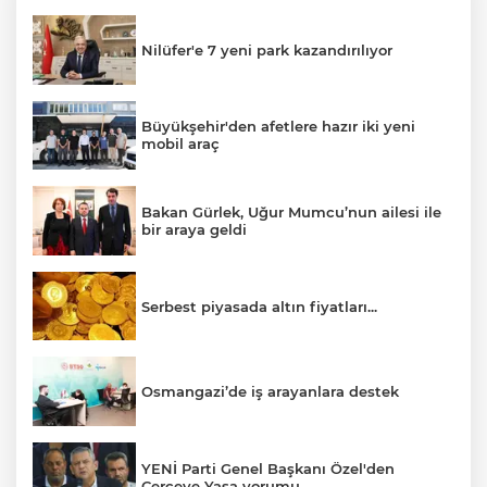
Nilüfer'e 7 yeni park kazandırılıyor
Büyükşehir'den afetlere hazır iki yeni
mobil araç
Bakan Gürlek, Uğur Mumcu’nun ailesi ile
bir araya geldi
Serbest piyasada altın fiyatları...
Osmangazi’de iş arayanlara destek
YENİ Parti Genel Başkanı Özel'den
Çerçeve Yasa yorumu